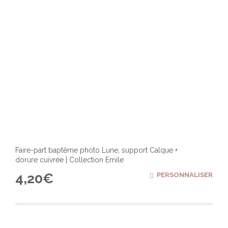
page
du
produ
Faire-part baptême photo Lune, support Calque +
dorure cuivrée | Collection Emile
4,20
€
PERSONNALISER