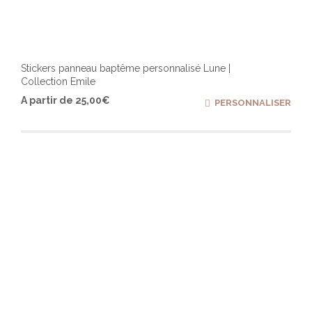
Stickers panneau baptême personnalisé Lune |
Collection Emile
Ce
A partir de
25,00
€
PERSONNALISER
produ
a
plusi
varia
Les
optio
peuv
être
chois
sur
la
page
du
produ