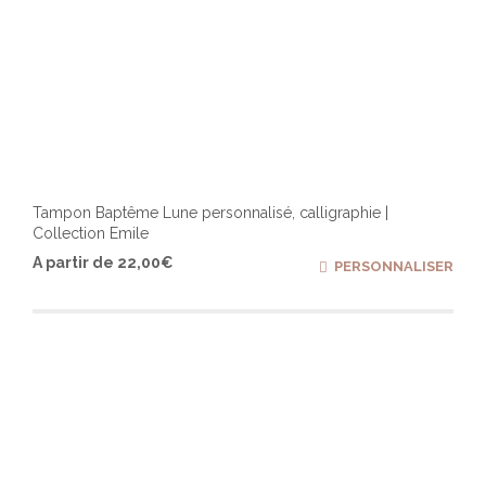
Tampon Baptême Lune personnalisé, calligraphie |
Collection Emile
Ce
A partir de
22,00
€
PERSONNALISER
produ
a
plusi
varia
Les
optio
peuv
être
chois
sur
la