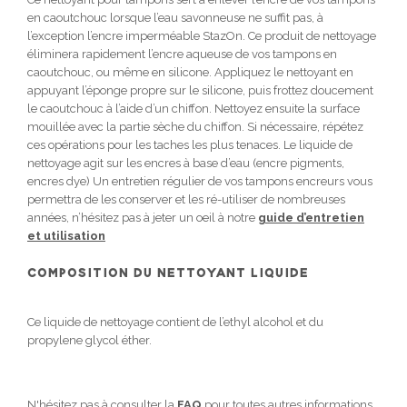
en caoutchouc lorsque l’eau savonneuse ne suffit pas, à
l’exception l’encre imperméable StazOn. Ce produit de nettoyage
éliminera rapidement l’encre aqueuse de vos tampons en
caoutchouc, ou même en silicone. Appliquez le nettoyant en
appuyant l’éponge propre sur le silicone, puis frottez doucement
le caoutchouc à l’aide d’un chiffon. Nettoyez ensuite la surface
mouillée avec la partie sèche du chiffon. Si nécessaire, répétez
ces opérations pour les taches les plus tenaces. Le liquide de
nettoyage agit sur les encres à base d’eau (encre pigments,
encres dye) Un entretien régulier de vos tampons encreurs vous
permettra de les conserver et les ré-utiliser de nombreuses
années, n’hésitez pas à jeter un oeil à notre
guide d’entretien
et utilisation
COMPOSITION DU NETTOYANT LIQUIDE
Ce liquide de nettoyage contient de l’ethyl alcohol et du
propylene glycol éther.
N'hésitez pas à consulter la
FAQ
pour toutes autres informations.