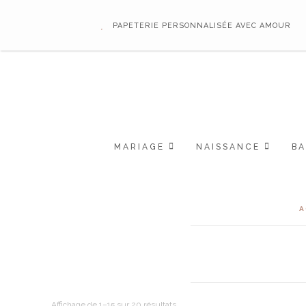
PAPETERIE PERSONNALISÉE AVEC AMOUR
MARIAGE
NAISSANCE
B
A
Trié
Affichage de 1–15 sur 20 résultats