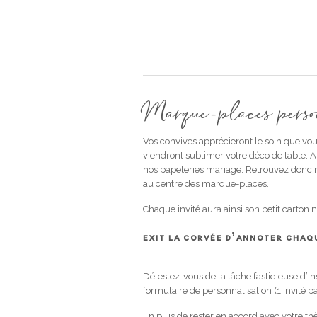
Marque-places person
Vos convives apprécieront le soin que vou
viendront sublimer votre déco de table. 
nos papeteries mariage. Retrouvez donc 
au centre des marque-places.
Chaque invité aura ainsi son petit carton 
EXIT LA CORVÉE D’ANNOTER CHAQU
Délestez-vous de la tâche fastidieuse d’i
formulaire de personnalisation (1 invité 
En plus de rester en accord avec votre th