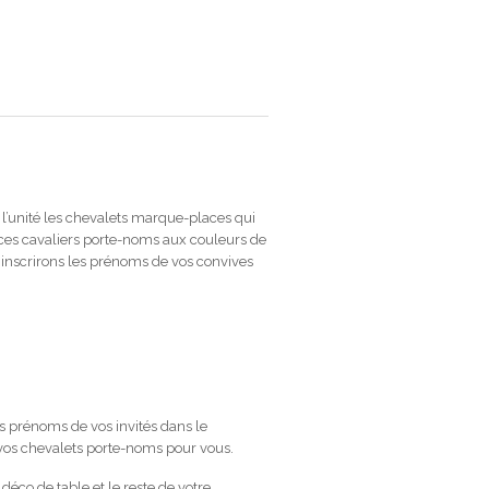
Les
options
peuvent
être
choisies
sur
la
page
du
produit
 l’unité les chevalets marque-places qui
ces cavaliers porte-noms aux couleurs de
inscrirons les prénoms de vos convives
s prénoms de vos invités dans le
r vos chevalets porte-noms pour vous.
éco de table et le reste de votre