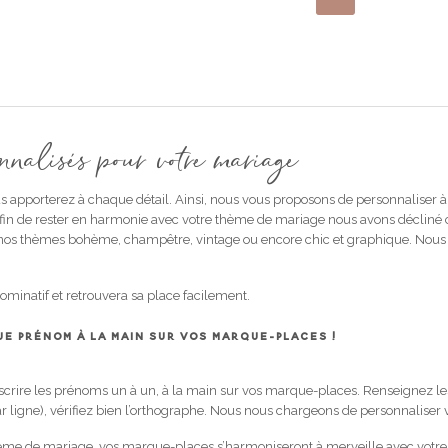
Les
Les
options
options
peuvent
peuvent
être
être
choisies
choisies
sur
sur
la
la
page
page
du
du
nalisés pour votre mariage
produit
produit
s apporterez à chaque détail. Ainsi, nous vous proposons de personnaliser à
Afin de rester en harmonie avec votre thème de mariage nous avons décliné 
nos thèmes bohème, champêtre, vintage ou encore chic et graphique. Nous 
nominatif et retrouvera sa place facilement.
E PRÉNOM À LA MAIN SUR VOS MARQUE-PLACES !
nscrire les prénoms un à un, à la main sur vos marque-places. Renseignez le
par ligne), vérifiez bien l’orthographe. Nous nous chargeons de personnalise
ème de mariage, vos marque-places s’harmoniseront à merveille avec votre d