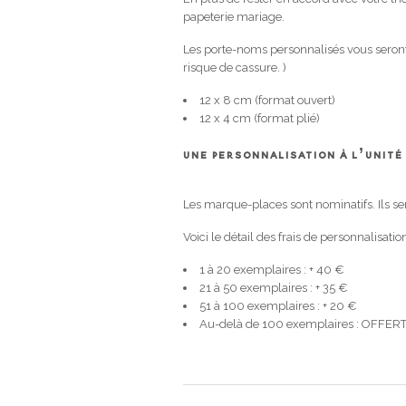
papeterie mariage.
Les porte-noms personnalisés vous seront l
risque de cassure. )
12 x 8 cm (format ouvert)
12 x 4 cm (format plié)
UNE PERSONNALISATION À L’UNITÉ
Les marque-places sont nominatifs. Ils se
Voici le détail des frais de personnalisat
1 à 20 exemplaires : + 40 €
21 à 50 exemplaires : + 35 €
51 à 100 exemplaires : + 20 €
Au-delà de 100 exemplaires : OFFER