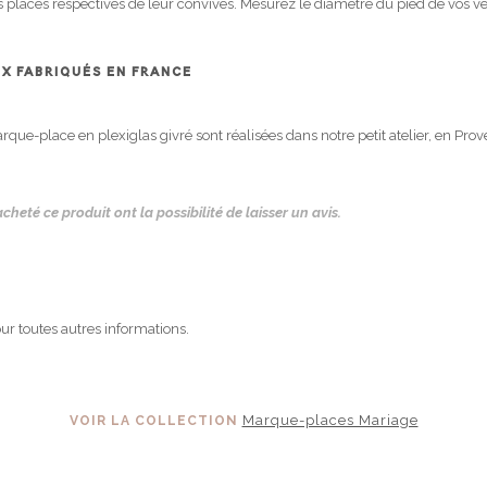
 places respectives de leur convives. Mesurez le diamètre du pied de vos verre
X FABRIQUÉS EN FRANCE
que-place en plexiglas givré sont réalisées dans notre petit atelier, en Prov
cheté ce produit ont la possibilité de laisser un avis.
ur toutes autres informations.
Marque-places Mariage
VOIR LA COLLECTION