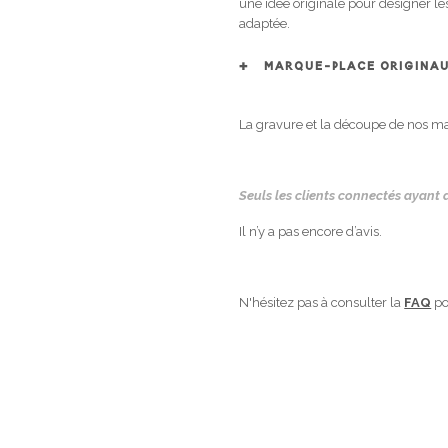
une idée originale pour désigner les
adaptée.
MARQUE-PLACE ORIGINAU
La gravure et la découpe de nos mar
Seuls les clients connectés ayant a
Il n’y a pas encore d’avis.
N'hésitez pas à consulter la
FAQ
po