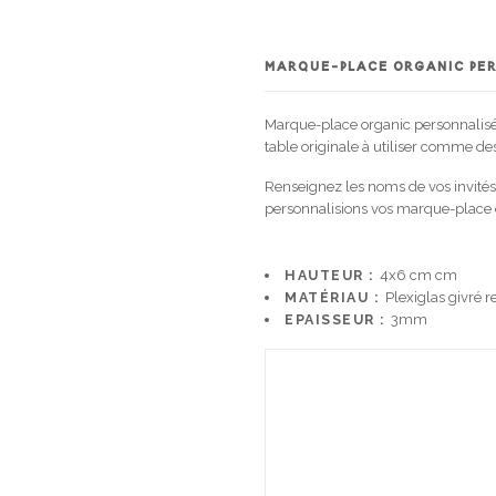
MARQUE-PLACE ORGANIC PER
Marque-place organic personnalisés
table originale à utiliser comme de
Renseignez les noms de vos invités 
personnalisions vos marque-place 
HAUTEUR :
4x6 cm cm
MATÉRIAU :
Plexiglas givré r
EPAISSEUR :
3mm