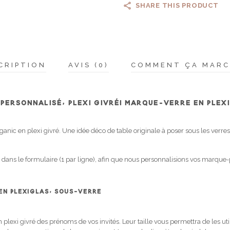
SHARE THIS PRODUCT
CRIPTION
AVIS (0)
COMMENT ÇA MARC
PERSONNALISÉ, PLEXI GIVRÉ| MARQUE-VERRE EN PLEX
nic en plexi givré. Une idée déco de table originale à poser sous les verre
 dans le formulaire (1 par ligne), afin que nous personnalisions vos marque
EN PLEXIGLAS, SOUS-VERRE
lexi givré des prénoms de vos invités. Leur taille vous permettra de les util