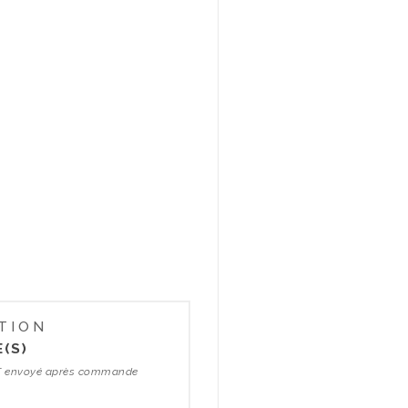
TION
(S)
 BAT envoyé après commande