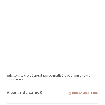
la
page
du
produ
Stickers texte végétal personnalisé avec votre texte
| Modèle 3
Ce
A partir de
14,00
€
PERSONNALISER
produ
a
plusi