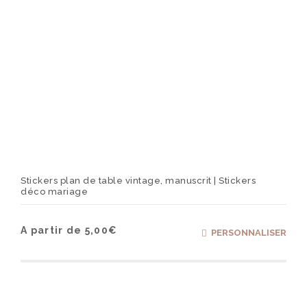
produ
Stickers plan de table vintage, manuscrit | Stickers
déco mariage
Ce
A partir de
5,00
€
PERSONNALISER
produ
a
plusi
varia
Les
optio