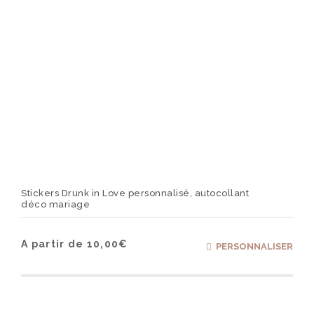
du
produ
Stickers Drunk in Love personnalisé, autocollant
déco mariage
Ce
A partir de
10,00
€
PERSONNALISER
produ
a
plusi
varia
Les