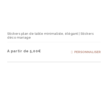
Stickers plan de table minimaliste, élégant | Stickers
déco mariage
Ce
A partir de
5,00
€
PERSONNALISER
produ
a
plusi
varia
Les
optio
peuv
être
chois
sur
la
page
du