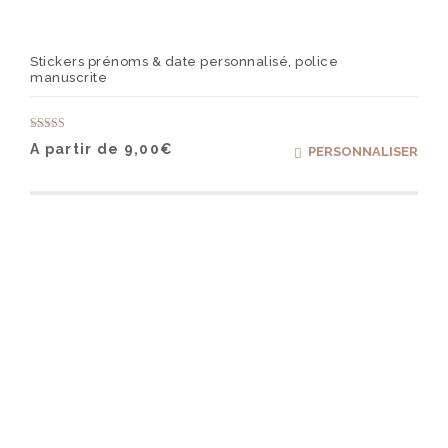
Stickers prénoms & date personnalisé, police
manuscrite
Note
Ce
A partir de
9,00
€
PERSONNALISER
5.00
produ
sur 5
a
plusi
varia
Les
optio
peuv
être
chois
sur
la
page
du
produ