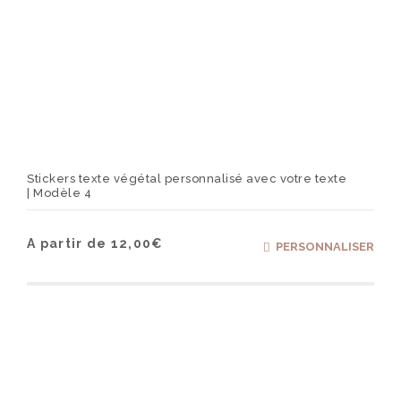
Stickers texte végétal personnalisé avec votre texte
| Modèle 4
Ce
A partir de
12,00
€
PERSONNALISER
produ
a
plusi
varia
Les
optio
peuv
être
chois
sur