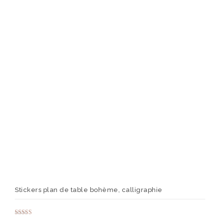
peuv
être
chois
sur
la
page
du
produ
Stickers plan de table bohème, calligraphie