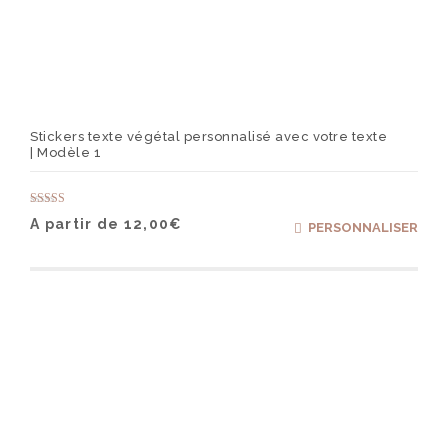
Stickers texte végétal personnalisé avec votre texte
| Modèle 1
Note
Ce
A partir de
12,00
€
PERSONNALISER
5.00
produ
sur 5
a
plusi
varia
Les
optio
peuv
être
chois
sur
la
page