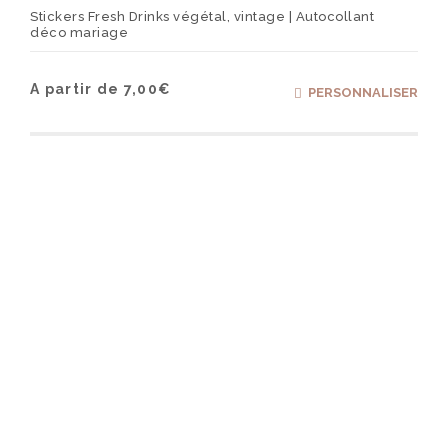
Stickers Fresh Drinks végétal, vintage | Autocollant
déco mariage
Ce
A partir de
7,00
€
PERSONNALISER
produ
a
plusi
varia
Les
optio
peuv
être
chois
sur
la
page
du
produ