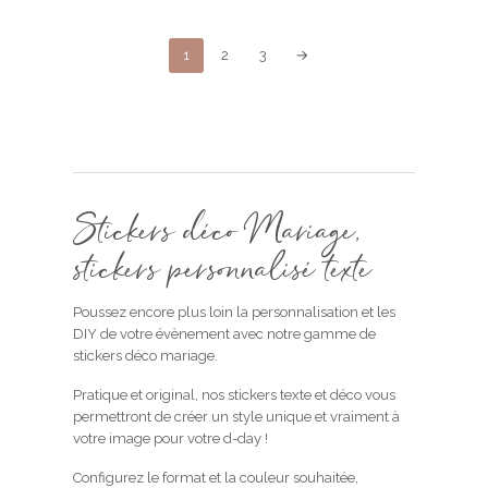
optio
peuv
1
2
3
→
être
chois
sur
la
page
du
produ
Stickers déco Mariage,
stickers personnalisé texte
Poussez encore plus loin la personnalisation et les
DIY de votre évènement avec notre gamme de
stickers déco mariage.
Pratique et original, nos stickers texte et déco vous
permettront de créer un style unique et vraiment à
votre image pour votre d-day !
Configurez le format et la couleur souhaitée,