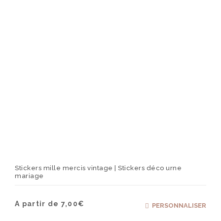
Stickers mille mercis vintage | Stickers déco urne
mariage
Ce
A partir de
7,00
€
PERSONNALISER
produ
a