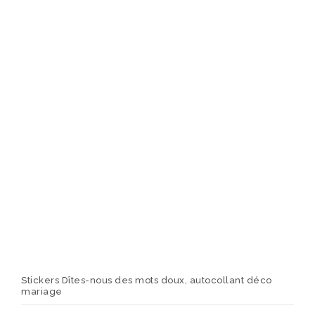
optio
peuv
être
chois
sur
la
page
du
produ
Stickers Dîtes-nous des mots doux, autocollant déco
mariage