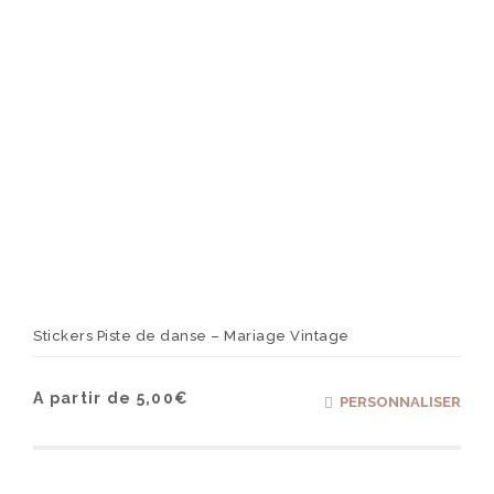
page
du
produ
Stickers Piste de danse – Mariage Vintage
Ce
A partir de
5,00
€
PERSONNALISER
produ
a
plusi
varia
Les