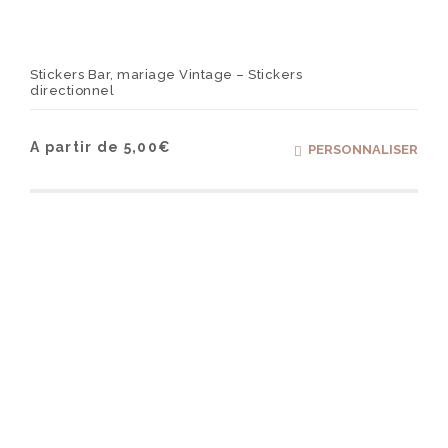
Stickers Bar, mariage Vintage – Stickers
directionnel
Ce
A partir de
5,00
€
PERSONNALISER
produ
a
plusi
varia
Les
optio
peuv
être
chois
sur
la
page
du
produ