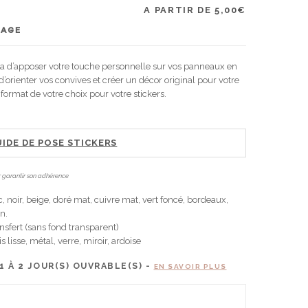
A PARTIR DE
5,00
€
TAGE
ra d’apposer votre touche personnelle sur vos panneaux en
 d’orienter vos convives et créer un décor original pour votre
 format de votre choix pour votre stickers.
IDE DE POSE STICKERS
our garantir son adhérence
, noir, beige, doré mat, cuivre mat, vert foncé, bordeaux,
an.
nsfert (sans fond transparent)
s lisse, métal, verre, miroir, ardoise
1 À 2
JOUR(S) OUVRABLE(S) -
EN SAVOIR PLUS