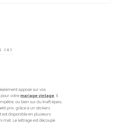
S (0)
Idéalement apposé sur vos
l pour votre
mariage vintage
. Il
mpêtre, ou bien sur du kraft épais,
tit prix, grâce à un stickers
nt est disponible en plusieurs
ni mat. Le lettrage est découpé