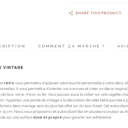
SHARE THIS PRODUCT
CRIPTION
COMMENT ÇA MARCHE ?
AVI
E VINTAGE
ypo
rétro
vous permettra d’apposer votre touche personnelle à votre déco. 
onnelles. Il vous permettra d’orienter vos convives et créer un décor origina
de bois, verre, miroir ou fer. Vous pouvez aussi le coller sur une cagette cha
ion ! Apportez une pointe de vintage à la décoration de cette belle journée à pe
e stickers déco mariage sera du plus bel effet sur du bois (lisse). Cet autocolla
 x 15 cm. Nous vous proposons cet autocollant Bar en plusieurs couleur au fi
 posé sur une surface
lisse et propre
pour garantir son adhérence.