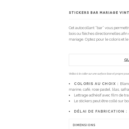
STICKERS BAR
MARIAGE VIN
Cet autocollant “bar” vous permett
bois ou flèches directionnelles afin
mariage. Optez pour le coloris et le
GU
Veillez à le coller sur une surface lisse et propre p
COLORIS AU CHOIX :
Blanc
marine, café, rose pastel, lilas, safr
Lettrage adhésif avec film de tra
Le stickers peut être collé sur boi
DÉLAI DE FABRICATION :
DIMENSIONS