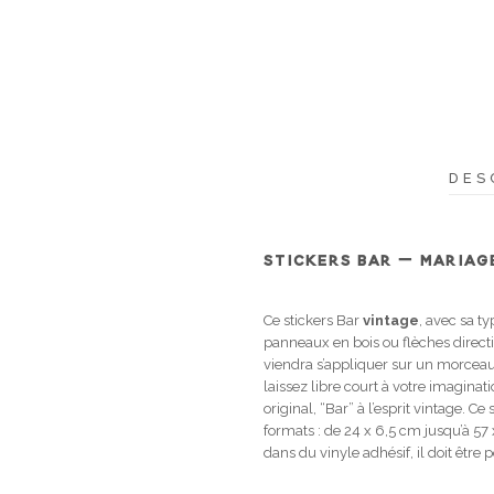
DES
STICKERS BAR – MARIAG
Ce stickers Bar
vintage
, avec sa t
panneaux en bois ou flèches directi
viendra s’appliquer sur un morceau 
laissez libre court à votre imaginat
original, “Bar” à l’esprit vintage. C
formats : de 24 x 6,5 cm jusqu’à 57
dans du vinyle adhésif, il doit être