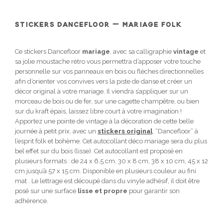
STICKERS DANCEFLOOR – MARIAGE FOLK
Ce stickers Dancefloor
mariage
, avec sa calligraphie
vintage
et
sa jolie moustache rétro vous permettra d’apposer votre touche
personnelle sur vos panneaux en bois ou flèches directionnelles
afin d’orienter vos convives vers la piste de danse et créer un
décor original à votre mariage. Il viendra s’appliquer sur un
morceau de bois ou de fer, sur une cagette champêtre, ou bien
sur du kraft épais, laissez libre court à votre imagination !
Apportez une pointe de vintage à la décoration de cette belle
journée à petit prix, avec un
stickers original
, “Dancefloor” à
l’esprit folk et bohème. Cet autocollant déco mariage sera du plus
bel effet sur du bois (lisse). Cet autocollant est proposé en
plusieurs formats : de 24 x 6,5 cm, 30 x 8 cm, 38 x 10 cm, 45 x 12
cm jusqu’à 57 x 15 cm. Disponible en plusieurs couleur au fini
mat . Le lettrage est découpé dans du vinyle adhésif, il doit être
posé sur une surface
lisse et propre
pour garantir son
adhérence.