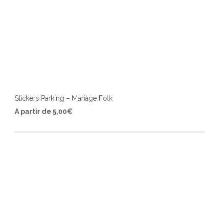
Stickers Parking – Mariage Folk
Ce
A partir de
5,00
€
produ
a
plusi
varia
Les
optio
peuv
être
chois
sur
la
page