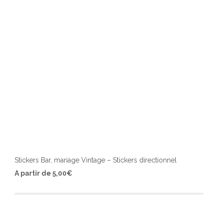
Stickers Bar, mariage Vintage – Stickers directionnel
Ce
A partir de
5,00
€
produ
a
plusi
varia
Les