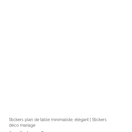
optio
peuv
être
chois
sur
la
page
du
produ
Stickers plan de table minimaliste, élégant | Stickers
déco mariage
Ce