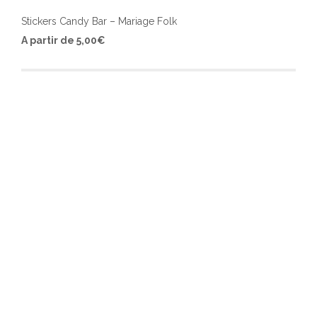
Stickers Candy Bar – Mariage Folk
Ce
A partir de
5,00
€
produ
a
plusi
varia
Les
optio
peuv
être
chois
sur
la
page
du
produ