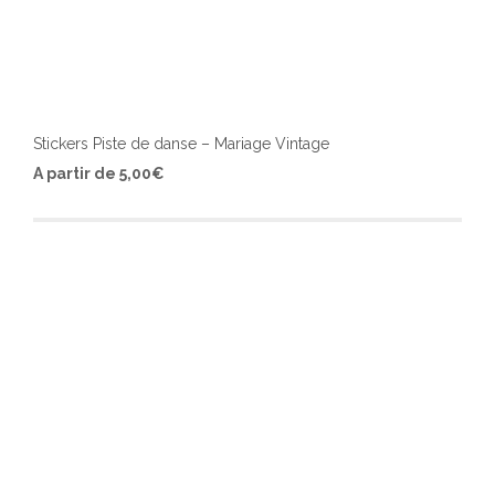
Stickers Piste de danse – Mariage Vintage
Ce
A partir de
5,00
€
produ
a
plusi
varia
Les
optio
peuv
être
chois
sur
la
page
du
produ