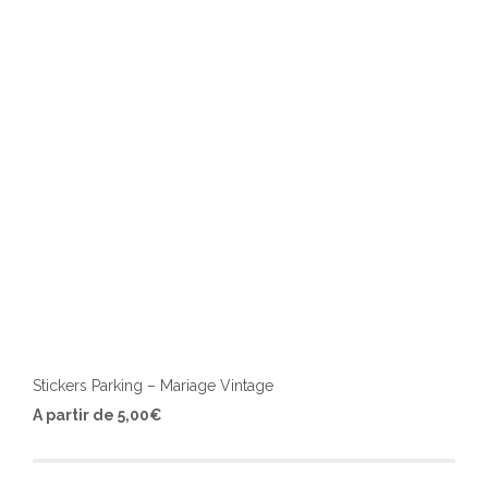
chois
sur
la
page
du
produ
Stickers Parking – Mariage Vintage
Ce
A partir de
5,00
€
produ
a
plusi
varia