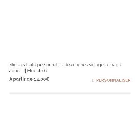
Stickers texte personnalisé deux lignes vintage, lettrage
adhésif | Modèle 6
Ce
A partir de
14,00
€
PERSONNALISER
produ
a
plusi
varia
Les
optio
peuv
être
chois
sur
la