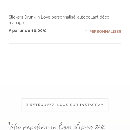
Stickers Drunk in Love personnalisé, autocollant déco
mariage
Ce
A partir de
10,00
€
PERSONNALISER
produ
a
plusi
varia
Les
optio
peuv
être
chois
sur
la
page
du
produ
RETROUVEZ-NOUS SUR INSTAGRAM
Votre papeterie en ligne depuis 2016