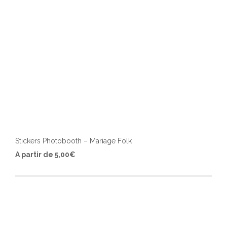
du
produ
Stickers Photobooth – Mariage Folk
Ce
A partir de
5,00
€
produ
a
plusi
varia
Les
optio
peuv
être