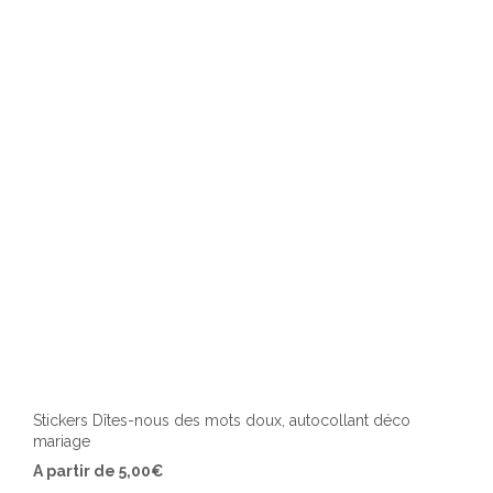
peuv
être
chois
sur
la
page
du
produ
Stickers Dîtes-nous des mots doux, autocollant déco
mariage
Ce
A partir de
5,00
€
produ