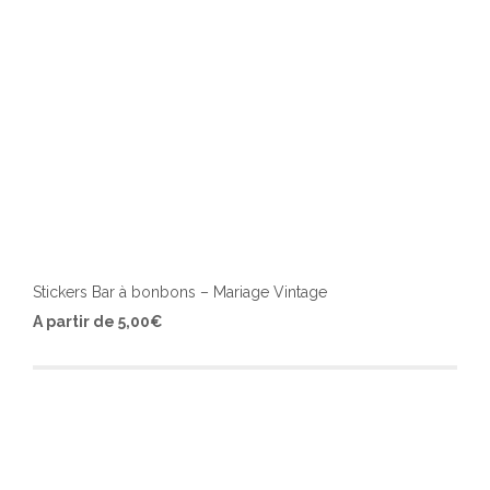
produ
Stickers Bar à bonbons – Mariage Vintage
Ce
A partir de
5,00
€
produ
a
plusi
varia
Les
optio
peuv
être