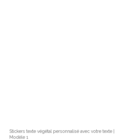
Les
optio
peuv
être
chois
sur
la
page
du
produ
Stickers texte végétal personnalisé avec votre texte |
Modèle 1