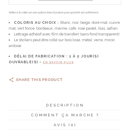
Veillez à le coller sur une surface lisse et propre pour garantir son adhérence
COLORIS AU CHOIX :
Blanc, noir, beige, doré mat, cuivre
mat, vert foncé, bordeaux, marine, café, rose pastel, lilas, safran.
Lettrage adhésif avec film de transfert (sans fond transparent)
Le stickers peut être collé sur bois lisse, métal, verre, miroir,
ardoise
DÉLAI DE FABRICATION :
1 À 2
JOUR(S)
OUVRABLE(S) -
EN SAVOIR PLUS
SHARE THIS PRODUCT
DESCRIPTION
COMMENT ÇA MARCHE ?
AVIS (0)