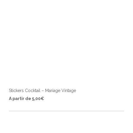
page
du
produ
Stickers Cocktail – Mariage Vintage
Ce
A partir de
5,00
€
produ
a
plusi
varia
Les
optio