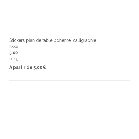
Stickers plan de table bohème, calligraphie
Note
5.00
sur 5
Ce
A partir de
5,00
€
produ
a
plusi
varia
Les
optio
peuv
être
chois
sur
la
page
du