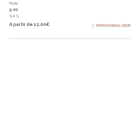
Note
5.00
sur 5
Ce
A partir de
12,00
€
PERSONNALISER
produ
a
plusi
varia
Les
optio
peuv
être
chois
sur
la
page
du
produ