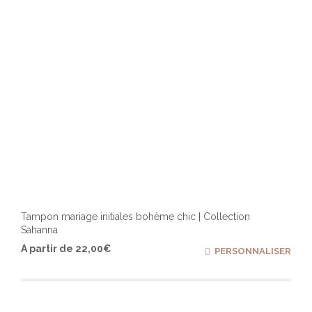
Tampon mariage initiales bohème chic | Collection
Sahanna
Ce
A partir de
22,00
€
PERSONNALISER
produ
a
plusi
varia
Les