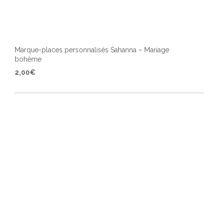
Marque-places personnalisés Sahanna – Mariage
bohème
Ce
2,00
€
produ
a
plusi
varia
Les
optio
peuv
être
chois
sur
la
page
du
produ