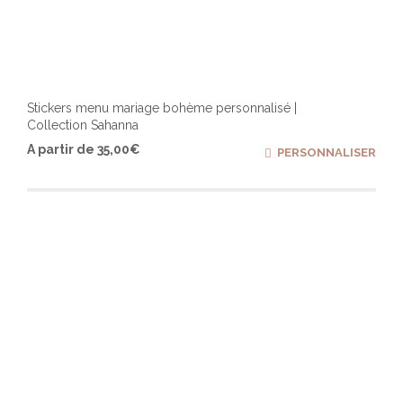
Stickers menu mariage bohème personnalisé |
Collection Sahanna
Ce
A partir de
35,00
€
PERSONNALISER
produ
a
plusi
varia
Les
optio
peuv
être
chois
sur
la
page
du
produ