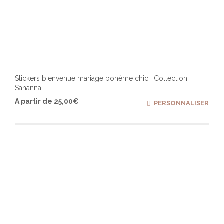
Stickers bienvenue mariage bohème chic | Collection
Sahanna
Ce
A partir de
25,00
€
PERSONNALISER
produ
a
plusi
varia
Les
optio
peuv
être
chois
sur
la
page
du