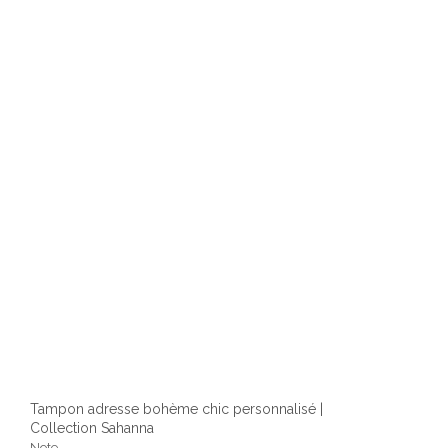
optio
peuv
être
chois
sur
la
page
du
produ
Tampon adresse bohème chic personnalisé |
Collection Sahanna
Note