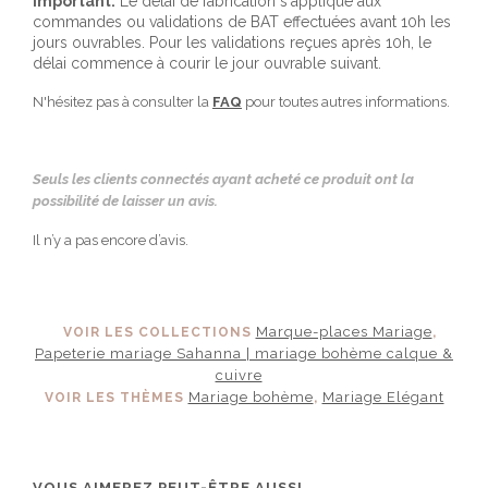
Important:
Le délai de fabrication s'applique aux
commandes ou validations de BAT effectuées avant 10h les
jours ouvrables. Pour les validations reçues après 10h, le
délai commence à courir le jour ouvrable suivant.
N'hésitez pas à consulter la
FAQ
pour toutes autres informations.
Seuls les clients connectés ayant acheté ce produit ont la
possibilité de laisser un avis.
Il n’y a pas encore d’avis.
Marque-places Mariage
VOIR LES COLLECTIONS
,
Papeterie mariage Sahanna | mariage bohème calque &
cuivre
Mariage bohème
Mariage Elégant
VOIR LES THÈMES
,
VOUS AIMEREZ PEUT-ÊTRE AUSSI…