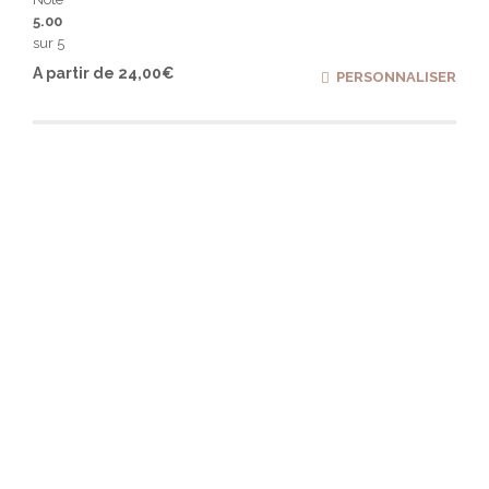
5.00
sur 5
Ce
A partir de
24,00
€
PERSONNALISER
produ
a
plusi
varia
Les
optio
peuv
être
chois
sur
la
page
du
produ