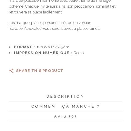
marque-places en harmonie avec votre thème de mariage
bohème. Chaque invité aura ainsi son petit carton nominatif et
retrouvera sa place facilement.
Les marque-places personnalisés au en version
“cavalier/chevalet” vous seront livrés à plat et rainés.
FORMAT :
12 x 8 ou 12 x 5 cm
IMPRESSION NUMÉRIQUE :
Recto
SHARE THIS PRODUCT
DESCRIPTION
COMMENT ÇA MARCHE ?
AVIS (0)