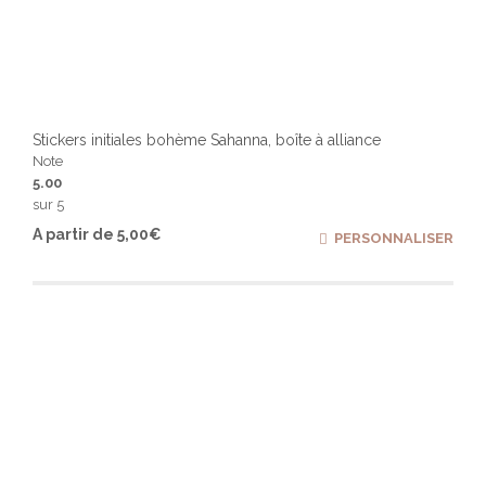
Stickers initiales bohème Sahanna, boîte à alliance
Note
5.00
sur 5
Ce
A partir de
5,00
€
PERSONNALISER
produ
a
plusi
varia
Les
optio
peuv
être
chois
sur
la
page
du