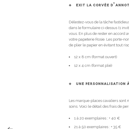
EXIT LA CORVÉE D’ANNO
Délestez-vous de la tâche fastidie
dans le formulaire ci-dessus (1 inv
vous. En plus de rester en accord a
votre papeterie Rosie. Les porte-nom
de plier le papier en évitant tout ri
12 x 8 cm (format ouvert)
12 x 4 cm (format plié)
UNE PERSONNALISATION 
Les marque-places cavaliers sont n
soins.
Voici le détail des frais de 
1 à 20 exemplaires : + 40 €
21 à 50 exemplaires : + 35 €