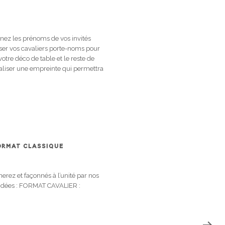
gnez les prénoms de vos invités
iser vos cavaliers porte-noms pour
tre déco de table et le reste de
éaliser une empreinte qui permettra
FORMAT CLASSIQUE
erez et façonnés à l’unité par nos
ndées :
FORMAT CAVALIER :