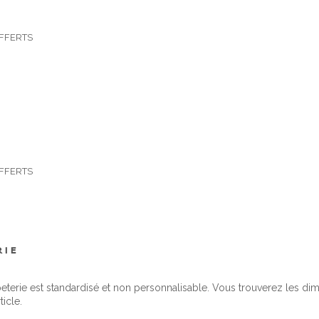
 OFFERTS
 OFFERTS
RIE
peterie est standardisé et non personnalisable. Vous trouverez les d
ticle.