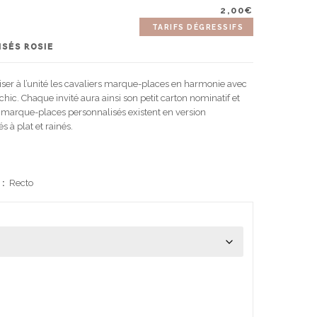
2,00
€
TARIFS DÉGRESSIFS
SÉS ROSIE
er à l’unité les cavaliers marque-places en harmonie avec
hic. Chaque invité aura ainsi son petit carton nominatif et
s marque-places personnalisés existent en version
s à plat et rainés.
 :
Recto