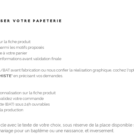
SER VOTRE PAPETERIE
 la fiche produit
 parmi les motifs proposés
cle à votre panier
 informations avant validation finale
/BAT avant fabrication ou nous confier la réalisation graphique, cochez l'opt
HISTE
" en précisant vos demandes.
onnalisation sur la fiche produit
 et validez votre commande
te (BAT) sous 24h ouvrables
 la production
icle avec le texte de votre choix, sous réserve de la place disponibl
riage pour un baptême ou une naissance, et inversement.