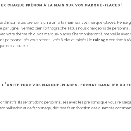
TER CHAQUE PRÉNOM À LA MAIN SUR VOS MARQUE-PLACES !
use d’inscrire les prénoms un à un, à la main sur vos marque-places. Rensei
ité par ligne), vérifiez bien l’orthographe. Nous nous chargeons de personnal
vec votre thème chic, vos marque-places s’harmoniseront à merveille avec vo
s personnalisés vous seront livrés à plat et rainés ( le
rainage
consiste à r
sque de cassure. )
À L’UNITÉ POUR VOS MARQUE-PLACES, FORMAT CAVALIER OU 
ominatifs. Ils seront donc personnalisés avec les prénoms que vous renseign
personnalisation et de façonnage, dégressifs en fonction des quantités comma