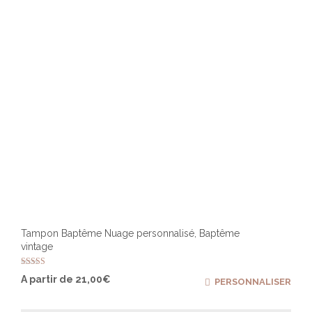
Tampon Baptême Nuage personnalisé, Baptême
vintage
Note
Ce
A partir de
21,00
€
PERSONNALISER
5.00
produ
sur 5
a