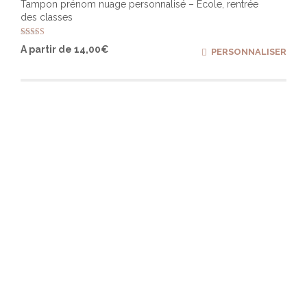
Tampon prénom nuage personnalisé – Ecole, rentrée
des classes
Note
Ce
A partir de
14,00
€
PERSONNALISER
5.00
produ
sur 5
a
plusi
varia
Les
optio
peuv
être
chois
sur
la
page
du
produ