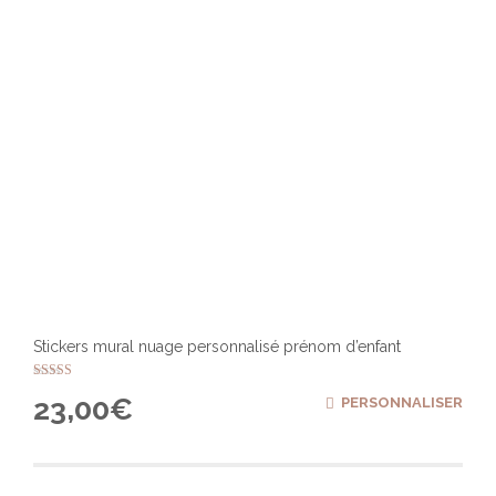
Stickers mural nuage personnalisé prénom d’enfant
Note
23,00
€
PERSONNALISER
5.00
sur 5