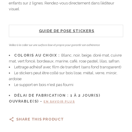
enfants sur 2 lignes. Rendez-vous directement dans l’éditeur
visuel.
GUIDE DE POSE STICKERS
Veillez à le coller sur une surface lisse et propre pour garantir son adhérence
COLORIS AU CHOIX :
Blanc, noir, beige, doré mat, cuivre
mat, vert foncé, bordeaux, marine, café, rose pastel, lilas, safran.
Lettrage adhésif avec film de transfert (sans fond transparent)
Le stickers peut être collé sur bois lisse, métal, verre, miroir,
ardoise
Le support en bois n'est pas fourni
DÉLAI DE FABRICATION :
1 À 2
JOUR(S)
OUVRABLE(S) -
EN SAVOIR PLUS
SHARE THIS PRODUCT