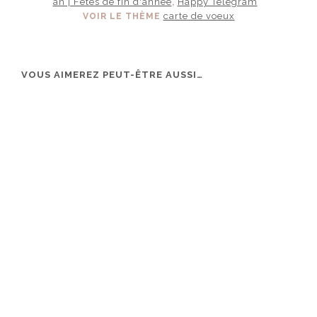
an | Fêtes de fin d'année
Happy Telegram
,
carte de voeux
VOIR LE THÈME
VOUS AIMEREZ PEUT-ÊTRE AUSSI…