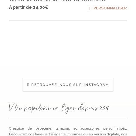
Ce
A partir de
24,00
€
PERSONNALISER
produ
a
plusi
varia
Les
optio
peuv
être
chois
sur
la
page
du
produ
RETROUVEZ-NOUS SUR INSTAGRAM
Votre papeterie en ligne depuis 2016
Créatrice de papeterie, tampons et accessoires personnalisés.
Découvrez nos faire-part élégants imprimés ou en version digitale, nos