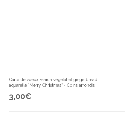
produ
Carte de voeux Fanion végétal et gingerbread
aquarelle “Merry Christmas” • Coins arrondis
3,00
€