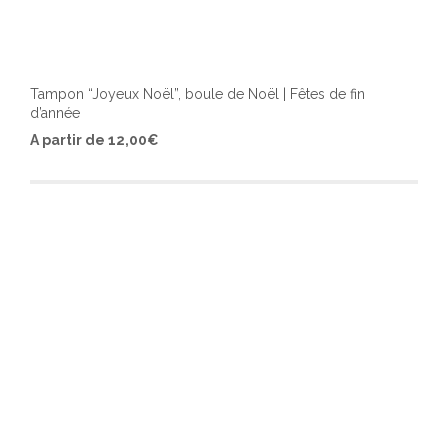
Tampon “Joyeux Noël”, boule de Noël | Fêtes de fin
d’année
Ce
A partir de
12,00
€
produ
a
plusi
varia
Les
optio
peuv
être
chois
sur
la
page
du
produ