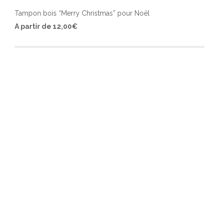
Tampon bois “Merry Christmas” pour Noël
Ce
A partir de
12,00
€
produ
a
plusi
varia
Les
optio
peuv
être
chois
sur
la
page
du
produ