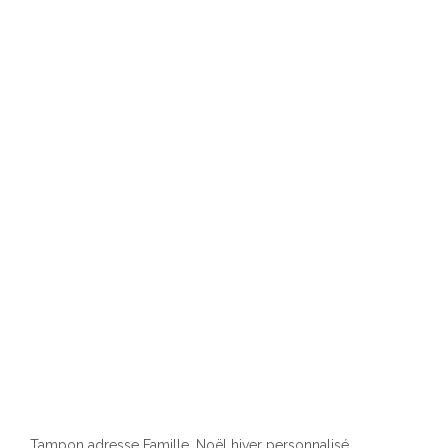
Tampon adresse Famille, Noël hiver personnalisé