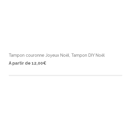
Tampon couronne Joyeux Noël, Tampon DIY Noël
Ce
A partir de
12,00
€
produ
a
plusi
varia
Les
optio
peuv
être
chois
sur
la
page
du