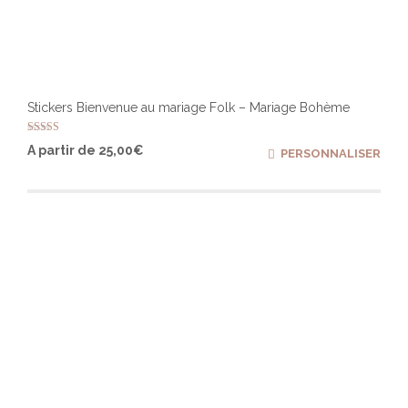
Stickers Bienvenue au mariage Folk – Mariage Bohème
Note
Ce
A partir de
25,00
€
PERSONNALISER
5.00
produ
sur 5
a
plusi
varia
Les
optio
peuv
être
chois
sur
la
page
du
produ