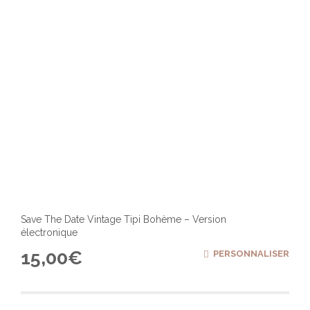
la
page
du
produ
Save The Date Vintage Tipi Bohème – Version
électronique
15,00
€
PERSONNALISER