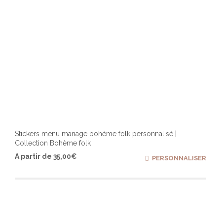
Stickers menu mariage bohème folk personnalisé |
Collection Bohème folk
Ce
A partir de
35,00
€
PERSONNALISER
produ
a
plusi
varia
Les
optio
peuv