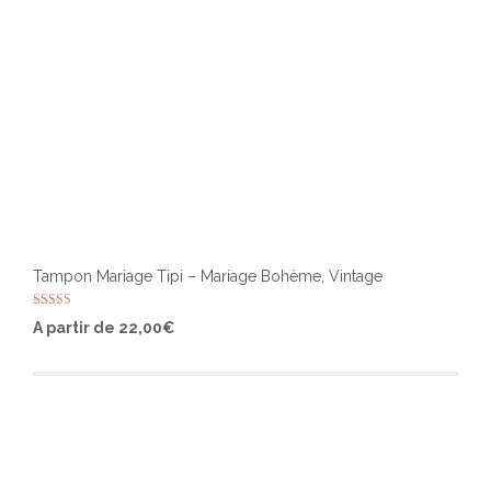
Tampon Mariage Tipi – Mariage Bohème, Vintage
Note
Ce
A partir de
22,00
€
5.00
produ
sur 5
a
plusi
varia
Les
optio
peuv
être