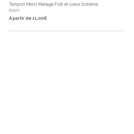
Tampon Merci Mariage Folk et coeur bohème
Note
Ce
A partir de
11,00
€
5.00
produ
sur 5
a
plusi
varia
Les
optio
peuv
être
chois
sur
la
page
du
produ