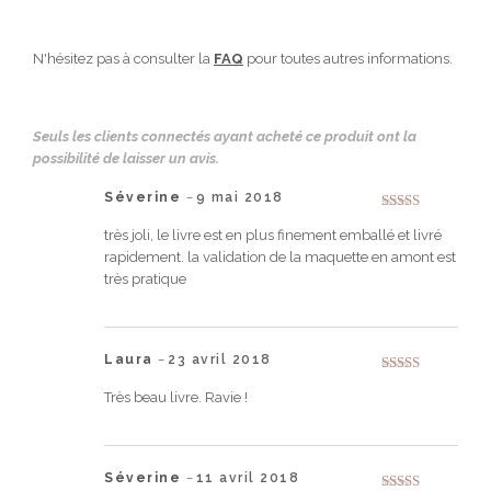
N'hésitez pas à consulter la
FAQ
pour toutes autres informations.
Seuls les clients connectés ayant acheté ce produit ont la
possibilité de laisser un avis.
Séverine
9 mai 2018
–
Note
5
sur 5
très joli, le livre est en plus finement emballé et livré
rapidement. la validation de la maquette en amont est
très pratique
Laura
23 avril 2018
–
Note
5
sur 5
Très beau livre. Ravie !
Séverine
11 avril 2018
–