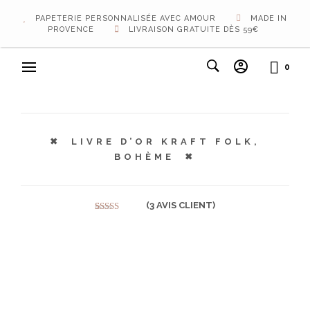
PAPETERIE PERSONNALISÉE AVEC AMOUR
MADE IN
PROVENCE
LIVRAISON GRATUITE DÈS 59€
0
LIVRE D’OR KRAFT FOLK,
BOHÈME
(
3
AVIS CLIENT)
Noté
3
5.00
sur 5 basé
sur
notations
client