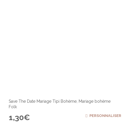
chois
sur
la
page
du
produ
Save The Date Mariage Tipi Bohème, Mariage bohème
Folk
1,30
€
PERSONNALISER