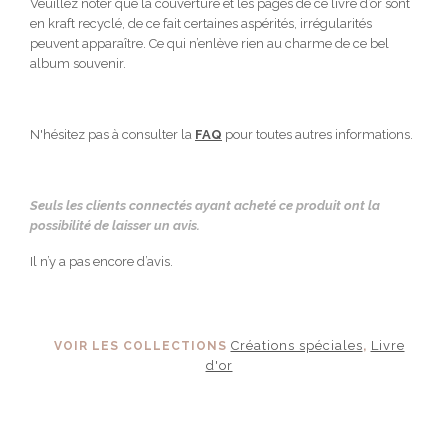
Veuillez noter que la couverture et les pages de ce livre d’or sont
en kraft recyclé, de ce fait certaines aspérités, irrégularités
peuvent apparaître. Ce qui n’enlève rien au charme de ce bel
album souvenir.
N'hésitez pas à consulter la
FAQ
pour toutes autres informations.
Seuls les clients connectés ayant acheté ce produit ont la
possibilité de laisser un avis.
Il n’y a pas encore d’avis.
Créations spéciales
Livre
VOIR LES COLLECTIONS
,
d'or