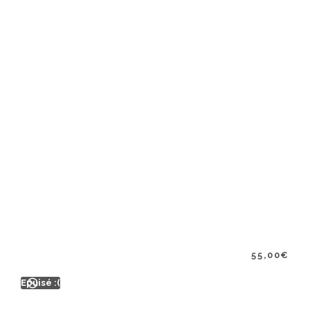
55,00
€
Epuisé :(