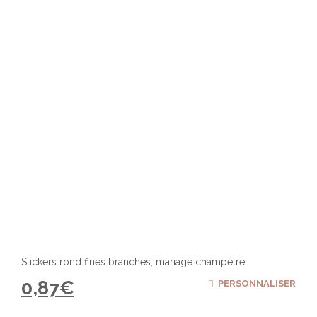
être
chois
sur
la
page
du
produ
Stickers rond fines branches, mariage champêtre
0,87
€
PERSONNALISER