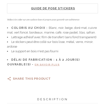
GUIDE DE POSE STICKERS
Veillez à le coller sur une surface lisse et propre pour garantir son adhérence
COLORIS AU CHOIX :
Blanc, noir, beige, doré mat, cuivre
mat, vert foncé, bordeaux, marine, café, rose pastel, lilas, safran.
Lettrage adhésif avec film de transfert (sans fond transparent)
Le stickers peut être collé sur bois lisse, métal, verre, miroir,
ardoise
Le support en bois n'est pas fourni
DÉLAI DE FABRICATION :
1 À 2
JOUR(S)
OUVRABLE(S) -
EN SAVOIR PLUS
SHARE THIS PRODUCT
DESCRIPTION