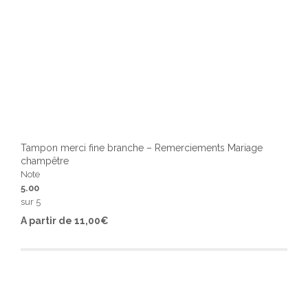
Tampon merci fine branche – Remerciements Mariage
champêtre
Note
5.00
sur 5
Ce
A partir de
11,00
€
produ
a
plusi
varia
Les
optio
peuv