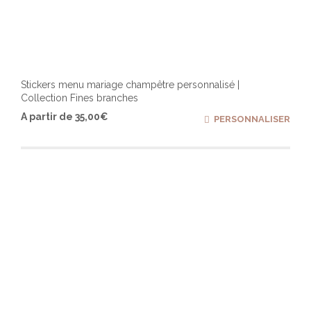
Stickers menu mariage champêtre personnalisé |
Collection Fines branches
Ce
A partir de
35,00
€
PERSONNALISER
produ
a
plusi
varia
Les
optio
peuv
être
chois
sur
la
page
du
produ