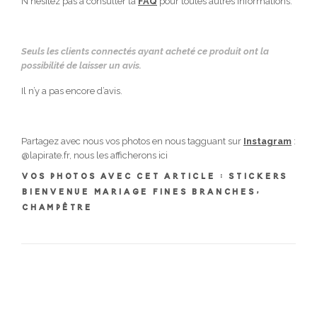
N'hésitez pas à consulter la
FAQ
pour toutes autres informations.
Seuls les clients connectés ayant acheté ce produit ont la
possibilité de laisser un avis.
Il n’y a pas encore d’avis.
Partagez avec nous vos photos en nous tagguant sur
Instagram
:
@lapirate.fr, nous les afficherons ici
Vos photos avec cet article : Stickers
bienvenue mariage fines branches,
champêtre