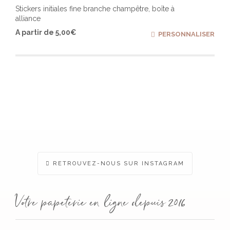
Stickers initiales fine branche champêtre, boîte à
alliance
Ce
A partir de
5,00
€
PERSONNALISER
produ
a
plusi
varia
Les
optio
peuv
être
chois
sur
la
page
du
produ
RETROUVEZ-NOUS SUR INSTAGRAM
Votre papeterie en ligne depuis 2016