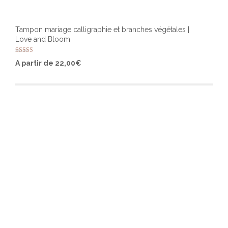
Tampon mariage calligraphie et branches végétales |
Love and Bloom
Note
Ce
A partir de
22,00
€
5.00
produ
sur 5
a
plusi
varia
Les
optio
peuv
être
chois
sur
la
page
du
produ