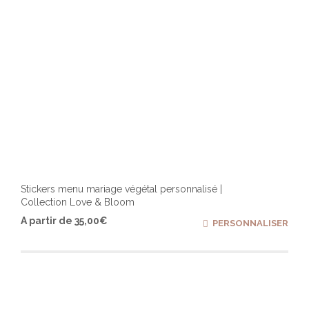
du
produ
Stickers menu mariage végétal personnalisé |
Collection Love & Bloom
Ce
A partir de
35,00
€
PERSONNALISER
produ
a
plusi
varia
Les
optio
peuv