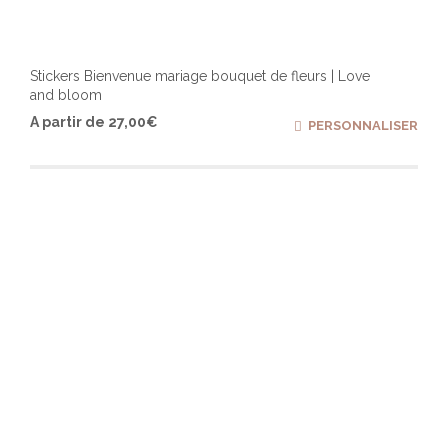
Stickers Bienvenue mariage bouquet de fleurs | Love
and bloom
Ce
A partir de
27,00
€
PERSONNALISER
produ
a
plusi
varia
Les
optio
peuv
être
chois
sur
la
page
du
produ