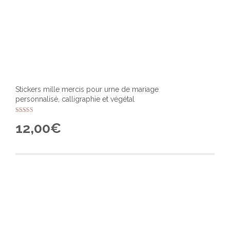
Stickers mille mercis pour urne de mariage
personnalisé, calligraphie et végétal
Note
12,00
€
4.71
sur 5