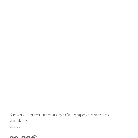
être
chois
sur
la
page
du
produ
Stickers Bienvenue mariage Calligraphie, branches
végétales
Note
5.00