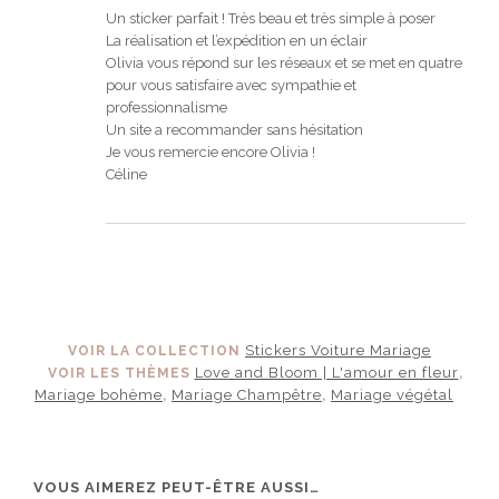
Note
5
sur 5
Un sticker parfait ! Très beau et très simple à poser
La réalisation et l’expédition en un éclair
Olivia vous répond sur les réseaux et se met en quatre
pour vous satisfaire avec sympathie et
professionnalisme
Un site a recommander sans hésitation
Je vous remercie encore Olivia !
Céline
Stickers Voiture Mariage
VOIR LA COLLECTION
Love and Bloom | L'amour en fleur
VOIR LES THÈMES
,
Mariage bohème
Mariage Champêtre
Mariage végétal
,
,
VOUS AIMEREZ PEUT-ÊTRE AUSSI…