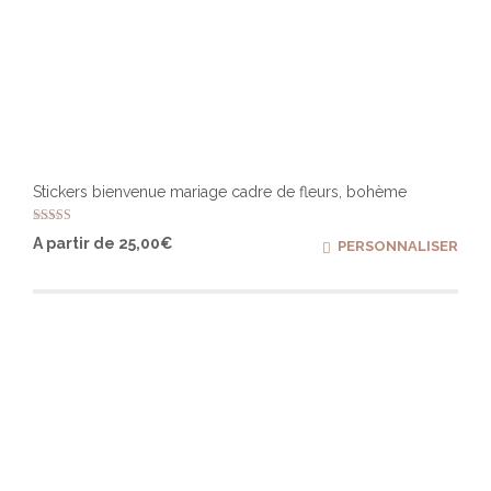
Stickers bienvenue mariage cadre de fleurs, bohème
Note
Ce
A partir de
25,00
€
PERSONNALISER
5.00
produ
sur 5
a
plusi
varia
Les
optio
peuv
être
chois
sur
la
page