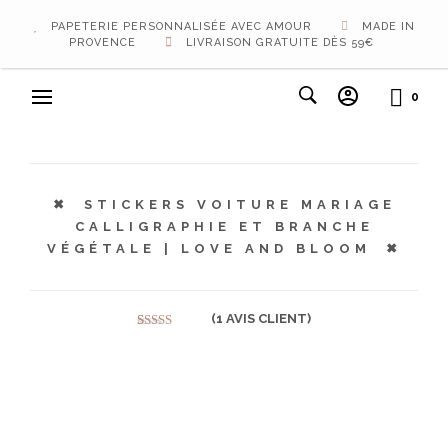
PAPETERIE PERSONNALISÉE AVEC AMOUR
MADE IN
PROVENCE
LIVRAISON GRATUITE DÈS 59€
0
STICKERS VOITURE MARIAGE
CALLIGRAPHIE ET BRANCHE
VÉGÉTALE | LOVE AND BLOOM
(
1
AVIS CLIENT)
Noté
1
5.00
sur 5 basé
sur
notation
client