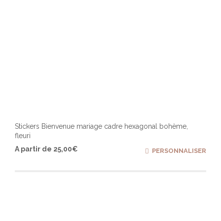
produ
Stickers Bienvenue mariage cadre hexagonal bohème,
fleuri
Ce
A partir de
25,00
€
PERSONNALISER
produ
a
plusi
varia
Les
optio
peuv
être