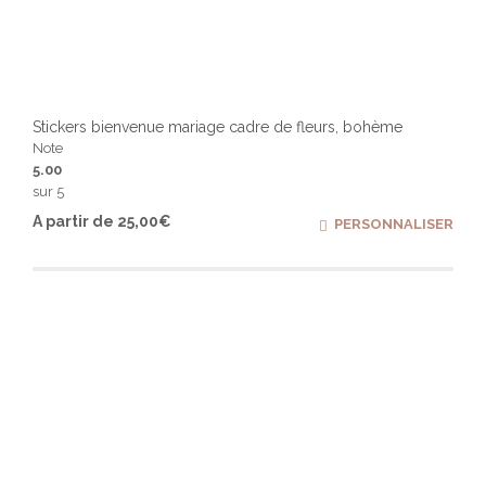
Stickers bienvenue mariage cadre de fleurs, bohème
Note
5.00
sur 5
Ce
A partir de
25,00
€
PERSONNALISER
produ
a
plusi
varia
Les
optio
peuv
être
chois
sur
la
page
du