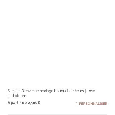
chois
sur
la
page
du
produ
Stickers Bienvenue mariage bouquet de fleurs | Love
and bloom
Ce
A partir de
27,00
€
PERSONNALISER
produ
a