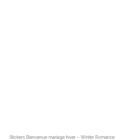
varia
Les
optio
peuv
être
chois
sur
la
page
du
produ
Stickers Bienvenue mariage hiver – Winter Romance