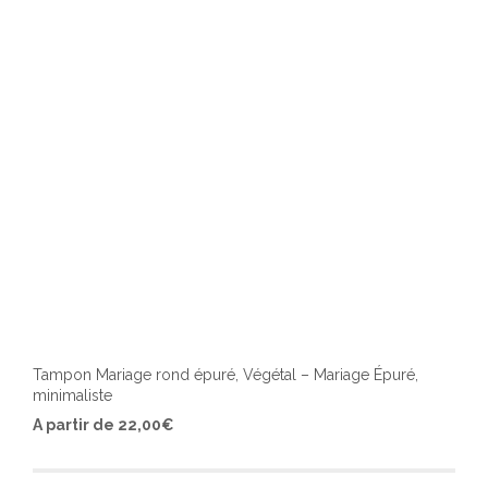
Tampon Mariage rond épuré, Végétal – Mariage Épuré,
minimaliste
Ce
A partir de
22,00
€
produ
a
plusi