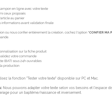
 tampon en ligne avec votre texte
armi ceux proposés
'article au panier
 informations avant validation finale
ion ou nous confier entièrement la création, cochez l'option "
CONFIER MA 
emande.
onnalisation sur la fiche produit
 et validez votre commande
te (BAT) sous 24h ouvrables
 la production
ilisez la fonction "Tester votre texte" disponible sur PC et Mac.
s:
Nous pouvons adapter votre texte selon vos besoins et l'espace d
ariage pour un baptême/naissance et inversement.