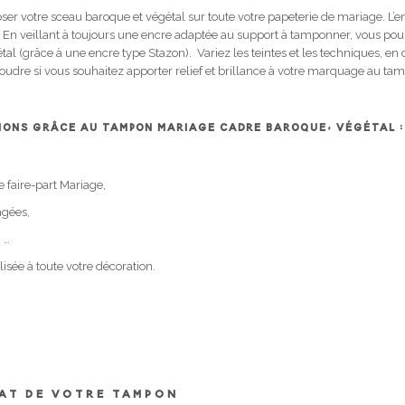
r votre sceau baroque et végétal sur toute votre papeterie de mariage. L’
n veillant à toujours une encre adaptée au support à tamponner, vous po
étal (grâce à une encre type Stazon). Variez les teintes et les techniques, en
oudre si vous souhaitez apporter relief et brillance à votre marquage au tam
TIONS GRÂCE AU TAMPON MARIAGE CADRE BAROQUE, VÉGÉTAL :
 faire-part Mariage,
agées,
 …
sée à toute votre décoration.
MAT DE VOTRE TAMPON