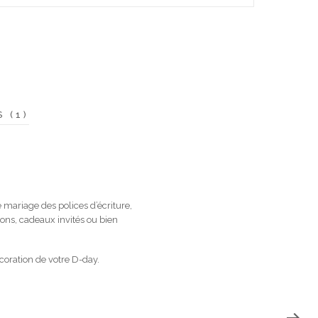
S (1)
 mariage des polices d’écriture,
ons, cadeaux invités ou bien
coration de votre D-day.