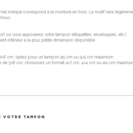
rmat indiqué correspond à la monture en bois. Le motif sera légèrem
chouc.
rt où vous apposerez votre tampon (étiquettes, enveloppes, etc.)
nt inférieur à la plus petite dimension disponible
e 7×6 cm: optez pour un tampon ø5 cm ou 5×5 cm maximum
ce de 5×8 cm: choisissez un format 4×7 cm, 4×4 cm ou ø4 cm maxim
E VOTRE TAMPON