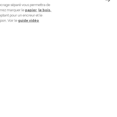
encrage séparé vous permettra de
urrez marquer le
papier
,
le bois,
 optant pour un encreur et le
pon. Voir le
guide vidéo