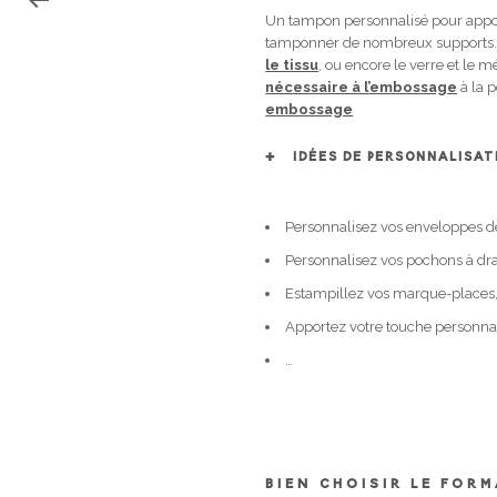
Un tampon personnalisé pour appose
tamponner de nombreux supports. E
le tissu
, ou encore le verre et le m
nécessaire à l’embossage
à la p
embossage
IDÉES DE PERSONNALISA
Personnalisez vos enveloppes de
Personnalisez vos pochons à dr
Estampillez vos marque-places,
Apportez votre touche personnali
…
BIEN CHOISIR LE FOR