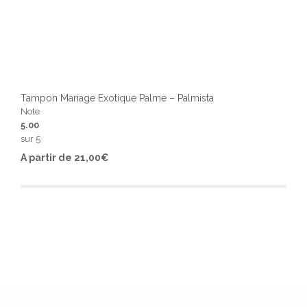
Tampon Mariage Exotique Palme – Palmista
Note
5.00
sur 5
Ce
A partir de
21,00
€
produ
a
plusi
varia
Les
optio
peuv
être
chois
sur
la
page