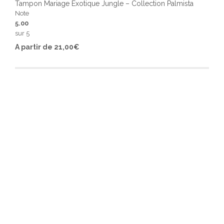
Tampon Mariage Exotique Jungle – Collection Palmista
Note
5.00
sur 5
Ce
A partir de
21,00
€
produ
a
plusi
varia
Les
optio
peuv
être
chois
sur
la
page
du
produ