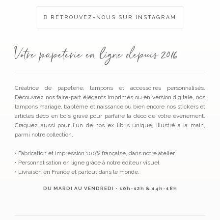
du
produ
RETROUVEZ-NOUS SUR INSTAGRAM
Votre papeterie en ligne depuis 2016
Créatrice de papeterie, tampons et accessoires personnalisés.
Découvrez nos faire-part élégants imprimés ou en version digitale, nos
tampons mariage, baptême et naissance ou bien encore nos stickers et
articles déco en bois gravé pour parfaire la déco de votre évènement.
Craquez aussi pour l'un de nos ex libris unique, illustré à la main,
parmi notre collection.
• Fabrication et impression 100% française, dans notre atelier.
• Personnalisation en ligne grâce à notre éditeur visuel.
• Livraison en France et partout dans le monde.
DU MARDI AU VENDREDI • 10h-12h & 14h-18h