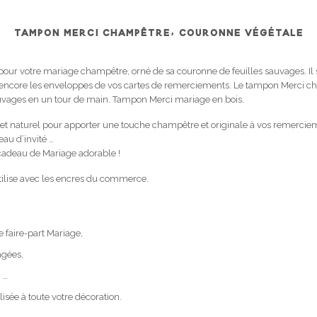
TAMPON MERCI CHAMPÊTRE, COURONNE VÉGÉTALE
pour votre mariage champêtre, orné de sa couronne de feuilles sauvages. Il s
u encore les enveloppes de vos cartes de remerciements. Le tampon Merci 
auvages en un tour de main. Tampon Merci mariage en bois.
t naturel pour apporter une touche champêtre et originale à vos remerciem
au d’invité …
n cadeau de Mariage adorable !
tilise avec les encres du commerce.
 faire-part Mariage,
agées,
 …
sée à toute votre décoration.