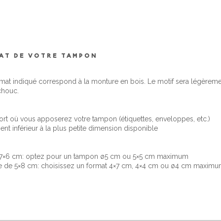
MAT DE VOTRE TAMPON
rmat indiqué correspond à la monture en bois. Le motif sera légèrem
chouc.
rt où vous apposerez votre tampon (étiquettes, enveloppes, etc.)
nt inférieur à la plus petite dimension disponible
e 7×6 cm: optez pour un tampon ø5 cm ou 5×5 cm maximum
ce de 5×8 cm: choisissez un format 4×7 cm, 4×4 cm ou ø4 cm maxim