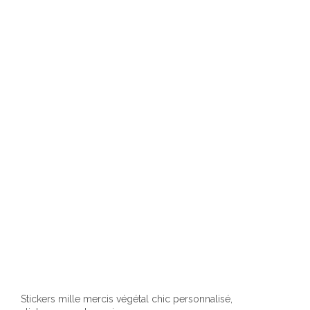
varia
Les
optio
peuv
être
chois
sur
la
page
du
produ
Stickers mille mercis végétal chic personnalisé,