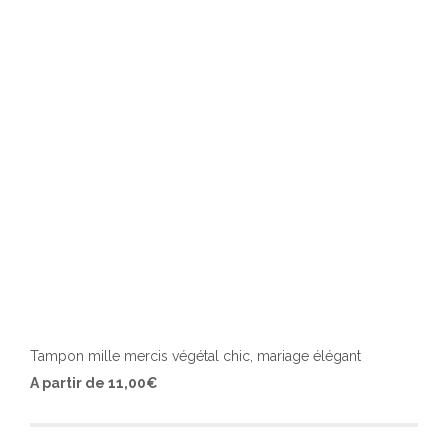
chois
sur
la
page
du
produ
Tampon mille mercis végétal chic, mariage élégant
Ce
A partir de
11,00
€
produ
a
plusi