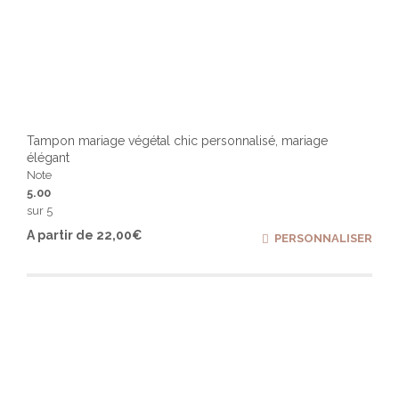
Tampon mariage végétal chic personnalisé, mariage
élégant
Note
5.00
sur 5
Ce
A partir de
22,00
€
PERSONNALISER
produ
a
plusi
varia
Les
optio
peuv
être
chois
sur