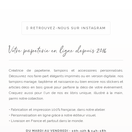
sur
la
page
du
produ
RETROUVEZ-NOUS SUR INSTAGRAM
Votre papeterie en ligne depuis 2016
Créatrice de papeterie, tampons et accessoires personnalisés.
Découvrez nos faire-part élégants imprimés ou en version digitale, nos
tampons mariage, baptême et naissance ou bien encore nos stickers et
articles déco en bois gravé pour parfaire la déco de votre évènement.
Craquez aussi pour l'un de nos ex libris unique, illustré à la main,
parmi notre collection.
• Fabrication et impression 100% française, dans notre atelier.
• Personnalisation en ligne grâce à notre éditeur visuel.
• Livraison en France et partout dans le monde.
DU MARDI AU VENDREDI • 10h-12h & 14h-18h