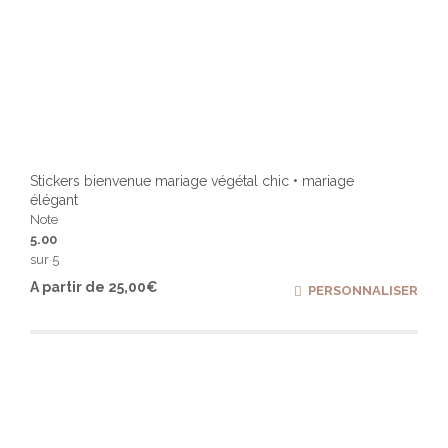
Stickers bienvenue mariage végétal chic • mariage
élégant
Note
5.00
sur 5
Ce
A partir de
25,00
€
PERSONNALISER
produ
a
plusi
varia
Les
optio
peuv
être
chois