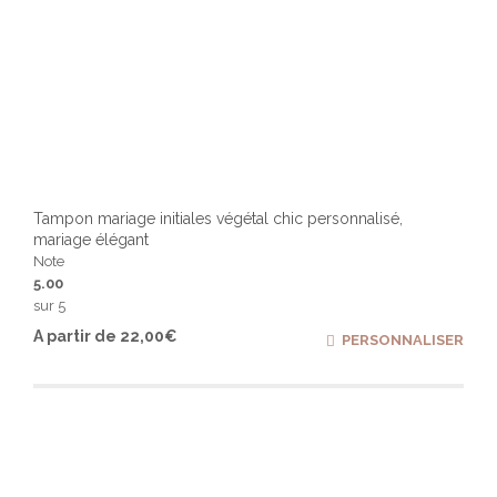
Tampon mariage initiales végétal chic personnalisé,
mariage élégant
Note
5.00
sur 5
Ce
A partir de
22,00
€
PERSONNALISER
produ
a
plusi
varia
Les
optio
peuv
être