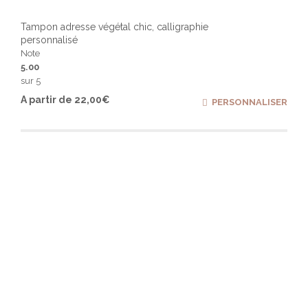
Tampon adresse végétal chic, calligraphie
personnalisé
Note
5.00
sur 5
Ce
A partir de
22,00
€
PERSONNALISER
produ
a
plusi
varia
Les
optio
peuv
être
chois
sur
la
page
du
produ