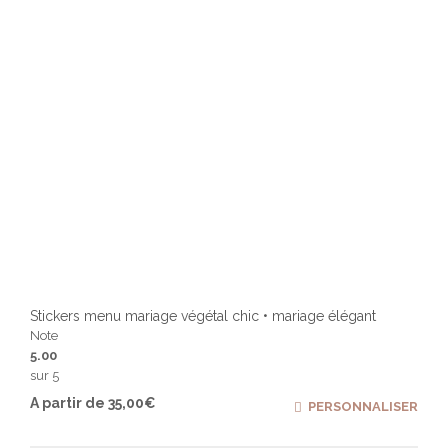
la
page
du
produ
Stickers menu mariage végétal chic • mariage élégant
Note
5.00
sur 5
Ce
A partir de
35,00
€
PERSONNALISER
produ
a