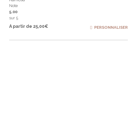
Note
5.00
sur 5
Ce
A partir de
25,00
€
PERSONNALISER
produ
a
plusi
varia
Les
optio
peuv
être
chois
sur
la
page
du
produ