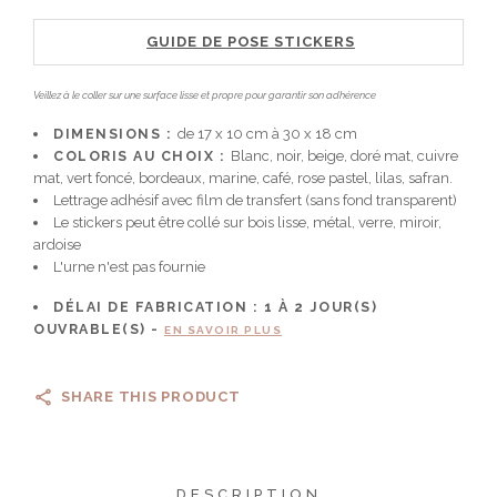
GUIDE DE POSE STICKERS
Veillez à le coller sur une surface lisse et propre pour garantir son adhérence
DIMENSIONS :
de 17 x 10 cm à 30 x 18 cm
COLORIS AU CHOIX :
Blanc, noir, beige, doré mat, cuivre
mat, vert foncé, bordeaux, marine, café, rose pastel, lilas, safran.
Lettrage adhésif avec film de transfert (sans fond transparent)
Le stickers peut être collé sur bois lisse, métal, verre, miroir,
ardoise
L'urne n'est pas fournie
DÉLAI DE FABRICATION :
1 À 2
JOUR(S)
OUVRABLE(S) -
EN SAVOIR PLUS
SHARE THIS PRODUCT
DESCRIPTION