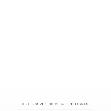
rénom bébé personnalisée,
ie • Affiche déco enfant
NALISER
RETROUVEZ-NOUS SUR INSTAGRAM