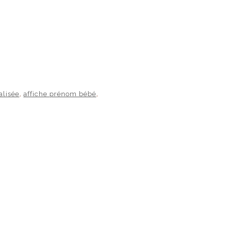
alisée
affiche prénom bébé
,
,