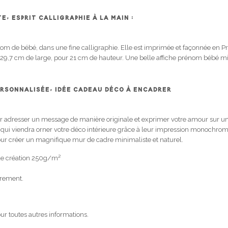
E, ESPRIT CALLIGRAPHIE À LA MAIN :
m de bébé, dans une fine calligraphie. Elle est imprimée et façonnée en Prov
re 29,7 cm de large, pour 21 cm de hauteur. Une belle affiche prénom bébé mi
RSONNALISÉE, IDÉE CADEAU DÉCO À ENCADRER
ur adresser un message de manière originale et exprimer votre amour sur un
, qui viendra orner votre déco intérieure grâce à leur impression monochr
our créer un magnifique mur de cadre minimaliste et naturel.
de création 250g/m²
drement.
ur toutes autres informations.