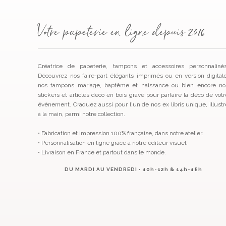
Votre papeterie en ligne depuis 2016
Créatrice de papeterie, tampons et accessoires personnalisés
Découvrez nos faire-part élégants imprimés ou en version digitale
nos tampons mariage, baptême et naissance ou bien encore no
stickers et articles déco en bois gravé pour parfaire la déco de votr
évènement. Craquez aussi pour l'un de nos ex libris unique, illustr
à la main, parmi notre collection.
• Fabrication et impression 100% française, dans notre atelier.
• Personnalisation en ligne grâce à notre éditeur visuel.
• Livraison en France et partout dans le monde.
DU MARDI AU VENDREDI • 10h-12h & 14h-18h