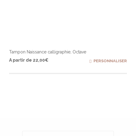
Tampon Naissance calligraphie, Octave
Ce
A partir de
22,00
€
PERSONNALISER
produ
a
plusi
varia
Les
optio
peuv
être
chois
sur
la
page
du
produ