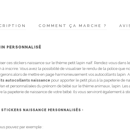
CRIPTION
COMMENT ÇA MARCHE ?
AVI
PIN PERSONNALISÉ
r ces stickers naissance sur le thème petit lapin naïf. Rendez-vous dans le
à inscrire. Vous avez la possibilité de visualiser le rendu de la police que n
argerons alors de mettre en page harmonieusement vos autocollants lapin. A
its autocollants naissance
pour apporter le petit plus à la papeterie de na
an et personnalisées du prénom de bébé sur le thème animaux, lapin. Les a
re la papeterie de naissance de votre bébé. Ils vous serviront également à s
S STICKERS NAISSANCE PERSONNALISÉS :
 vous pouvez par exemple :