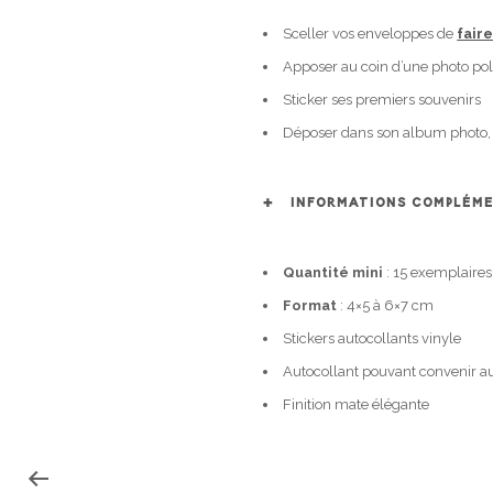
Sceller vos enveloppes de
fair
Apposer au coin d’une photo pol
Sticker ses premiers souvenirs
Déposer dans son album photo, 
INFORMATIONS COMPLÉME
Quantité mini
: 15 exemplaires
Format
: 4×5 à 6×7 cm
Stickers autocollants vinyle
Autocollant pouvant convenir au
Finition mate élégante