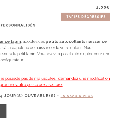
1,00
€
TARIFS DÉGRESSIFS
 PERSONNALISÉS
sance lapin
, adoptez ces
petits autocollants naissance
us à la papeterie de naissance de votre enfant. Nous
sous du petit lapin. Vous avez la possibilité d’opter pour une
configurateur.
ée ne possède pas de majuscules : demandez une modification
grer une autre police de caractère.
4
JOUR(S) OUVRABLE(S) -
EN SAVOIR PLUS