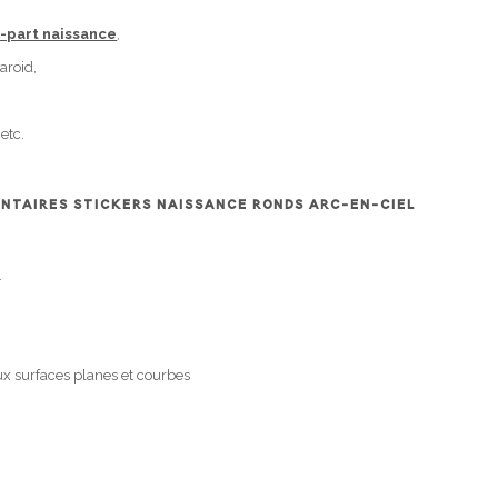
e-part naissance
,
aroid,
etc.
NTAIRES STICKERS NAISSANCE RONDS ARC-EN-CIEL
.
x surfaces planes et courbes