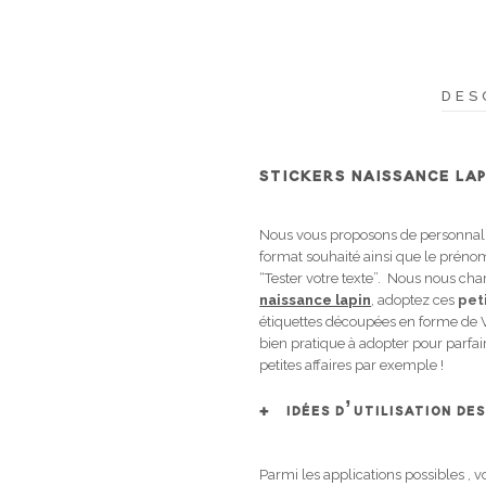
DES
STICKERS NAISSANCE LA
Nous vous proposons de personnalise
format souhaité ainsi que le prénom 
“Tester votre texte”. Nous nous ch
naissance lapin
, adoptez ces
pet
étiquettes découpées en forme de V
bien pratique à adopter pour parfai
petites affaires par exemple !
IDÉES D’UTILISATION DE
Parmi les applications possibles ,