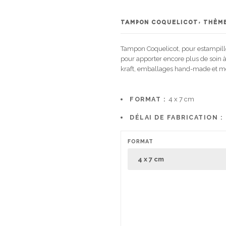
TAMPON COQUELICOT, THÈM
Tampon Coquelicot, pour estampill
pour apporter encore plus de soin
kraft, emballages hand-made et met
FORMAT :
4 x 7 cm
DÉLAI DE FABRICATION :
FORMAT