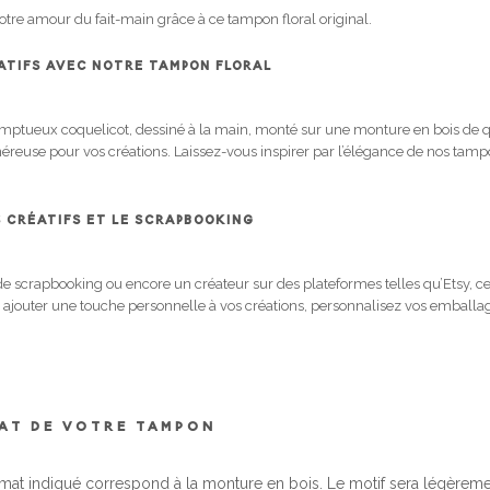
votre amour du fait-main grâce à ce tampon floral original.
ATIFS AVEC NOTRE TAMPON FLORAL
omptueux coquelicot, dessiné à la main, monté sur une monture en bois de q
éreuse pour vos créations. Laissez-vous inspirer par l’élégance de nos tamp
RS CRÉATIFS ET LE SCRAPBOOKING
e scrapbooking ou encore un créateur sur des plateformes telles qu’Etsy, ce
i ajouter une touche personnelle à vos créations, personnalisez vos emballag
MAT DE VOTRE TAMPON
rmat indiqué correspond à la monture en bois. Le motif sera légèrem