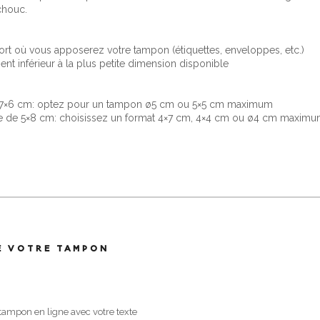
chouc.
rt où vous apposerez votre tampon (étiquettes, enveloppes, etc.)
nt inférieur à la plus petite dimension disponible
e 7×6 cm: optez pour un tampon ø5 cm ou 5×5 cm maximum
ce de 5×8 cm: choisissez un format 4×7 cm, 4×4 cm ou ø4 cm maxim
E VOTRE TAMPON
 tampon en ligne avec votre texte