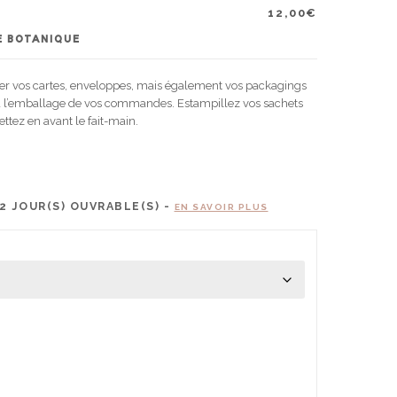
12,00
€
E BOTANIQUE
er vos cartes, enveloppes, mais également vos packagings
 à l’emballage de vos commandes. Estampillez vos sachets
tez en avant le fait-main.
2
JOUR(S) OUVRABLE(S) -
EN SAVOIR PLUS