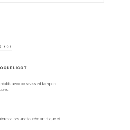
S (0)
COQUELICOT
réatifs avec ce ravissant tampon
tions.
erez alors une touche artistique et