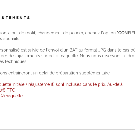
JUSTEMENTS
tion, ajout de motif, changement de police), cochez l'option "
CONFIE
s souhaits.
nnalisé est suivie de l'envoi d'un BAT au format JPG dans le cas où l
er des ajustements sur cette maquette. Nous nous réservons le droit
es techniques.
ions entraîneront un délai de préparation supplémentaire.
tte initiale + réajustement) sont incluses dans le prix. Au-delà:
 10€ TTC
TC/maquette