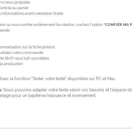
armi ceux proposés
'article au panier
 informations avant validation finale
ion ou nous confier entièrement la création, cochez l'option "
CONFIER MA 
emande.
onnalisation sur la fiche produit
 et validez votre commande
te (BAT) sous 24h ouvrables
 la production
ilisez la fonction "Tester votre texte" disponible sur PC et Mac.
s:
Nous pouvons adapter votre texte selon vos besoins et l'espace d
ariage pour un baptême/naissance et inversement.