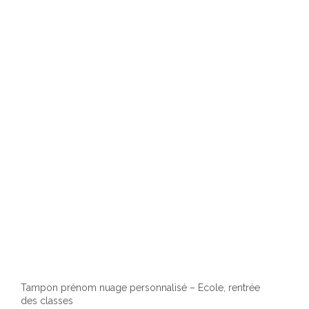
Les
optio
peuv
être
chois
sur
la
page
du
produ
Tampon prénom nuage personnalisé – Ecole, rentrée
des classes