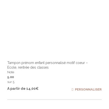
produ
Tampon prénom enfant personnalisé motif coeur –
Ecole, rentrée des classes
Note
5.00
sur 5
Ce
A partir de
14,00
€
PERSONNALISER
produ
a
plusi
varia