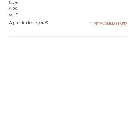
Note
5.00
sur 5
Ce
A partir de
14,00
€
PERSONNALISER
produ
a
plusi
varia
Les
optio
peuv
être
chois
sur
la
page
du
produ