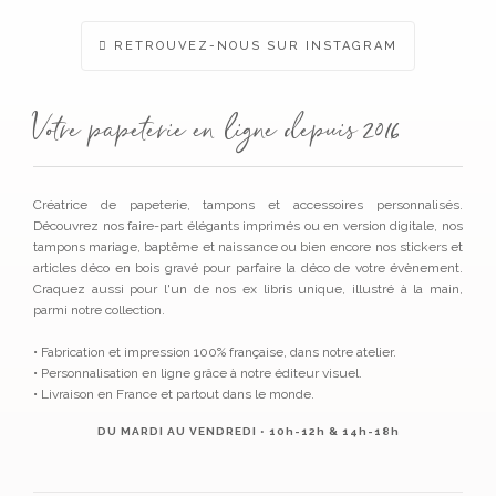
du
produ
RETROUVEZ-NOUS SUR INSTAGRAM
Votre papeterie en ligne depuis 2016
Créatrice de papeterie, tampons et accessoires personnalisés.
Découvrez nos faire-part élégants imprimés ou en version digitale, nos
tampons mariage, baptême et naissance ou bien encore nos stickers et
articles déco en bois gravé pour parfaire la déco de votre évènement.
Craquez aussi pour l'un de nos ex libris unique, illustré à la main,
parmi notre collection.
• Fabrication et impression 100% française, dans notre atelier.
• Personnalisation en ligne grâce à notre éditeur visuel.
• Livraison en France et partout dans le monde.
DU MARDI AU VENDREDI • 10h-12h & 14h-18h