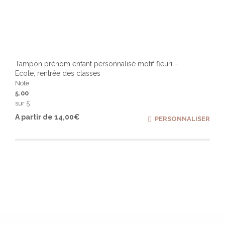
Tampon prénom enfant personnalisé motif fleuri –
Ecole, rentrée des classes
Note
5.00
sur 5
Ce
A partir de
14,00
€
PERSONNALISER
produ
a
plusi
varia
Les
optio
peuv
être
chois
sur
la
page