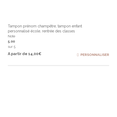
Tampon prénom champêtre, tampon enfant
personnalisé école, rentrée des classes
Note
5.00
sur 5
Ce
A partir de
14,00
€
PERSONNALISER
produ
a
plusi
varia
Les
optio
peuv
être
chois
sur
la
page
du