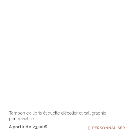
être
chois
sur
la
page
du
produ
Tampon ex-libris étiquette d’écolier et calligraphie
personnalisé
Ce
A partir de
23,00
€
PERSONNALISER
produ