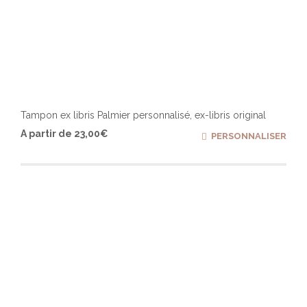
Tampon ex libris Palmier personnalisé, ex-libris original
Ce
A partir de
23,00
€
PERSONNALISER
produ
a
plusi
varia
Les
optio
peuv
être
chois
sur
la
page
du
produ