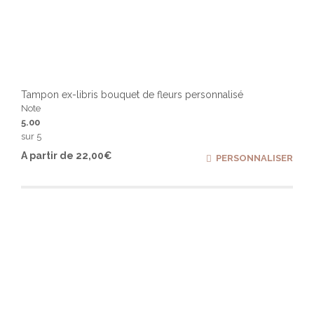
Tampon ex-libris bouquet de fleurs personnalisé
Note
5.00
sur 5
Ce
A partir de
22,00
€
PERSONNALISER
produ
a
plusi
varia
Les
optio
peuv
être
chois
sur
la
page