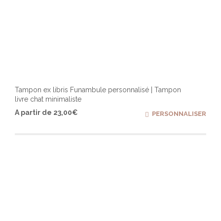
Tampon ex libris Funambule personnalisé | Tampon
livre chat minimaliste
Ce
A partir de
23,00
€
PERSONNALISER
produ
a
plusi
varia
Les
optio
peuv
être
chois
sur
la
page