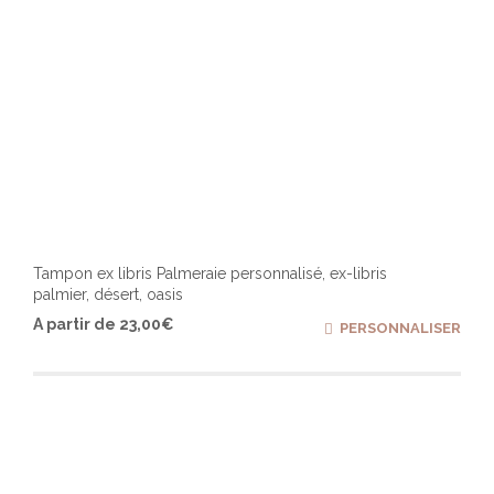
Tampon ex libris Palmeraie personnalisé, ex-libris
palmier, désert, oasis
Ce
A partir de
23,00
€
PERSONNALISER
produ
a
plusi
varia
Les
optio
peuv
être