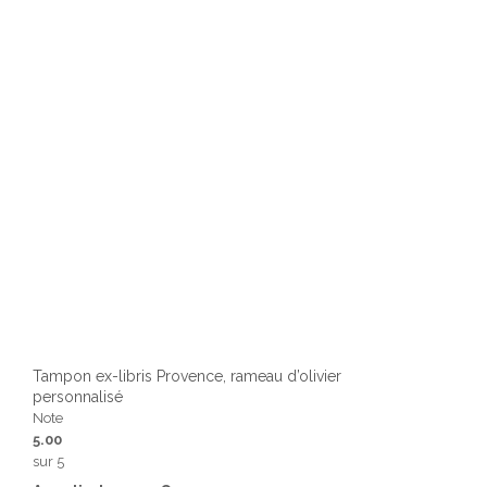
chois
sur
la
page
du
produ
Tampon ex-libris Provence, rameau d’olivier
personnalisé
Note
5.00
sur 5
Ce