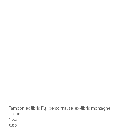
être
chois
sur
la
page
du
produ
Tampon ex libris Fuji personnalisé, ex-libris montagne,
Japon
Note
5.00