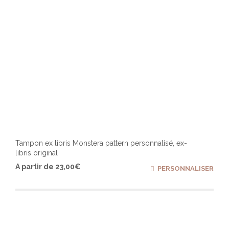
du
produ
Tampon ex libris Monstera pattern personnalisé, ex-
libris original
Ce
A partir de
23,00
€
PERSONNALISER
produ
a
plusi
varia
Les
optio
peuv