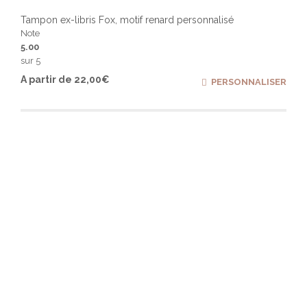
Tampon ex-libris Fox, motif renard personnalisé
Note
5.00
sur 5
Ce
A partir de
22,00
€
PERSONNALISER
produ
a
plusi
varia
Les
optio
peuv
être
chois
sur
la
page
du
produ