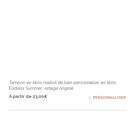
du
produ
Tampon ex-libris maillot de bain personnalisé, ex-libris
Endless Summer, vintage original
Ce
A partir de
23,00
€
PERSONNALISER
produ
a
plusi
varia
Les
optio
peuv