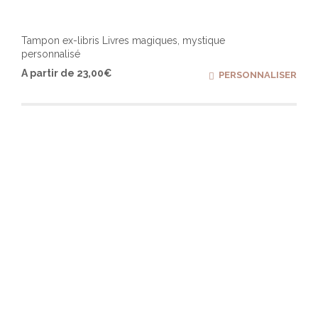
Tampon ex-libris Livres magiques, mystique
personnalisé
Ce
A partir de
23,00
€
PERSONNALISER
produ
a
plusi
varia
Les
optio
peuv
être
chois
sur
la
page
du
produ