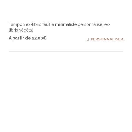
Tampon ex-libris feuille minimaliste personnalisé, ex-
libris végétal
Ce
A partir de
23,00
€
PERSONNALISER
produ
a
plusi
varia
Les
optio
peuv
être
chois
sur
la
page
du
produ