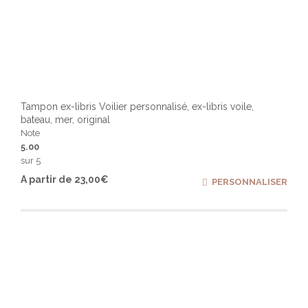
Tampon ex-libris Voilier personnalisé, ex-libris voile,
bateau, mer, original
Note
5.00
sur 5
Ce
A partir de
23,00
€
PERSONNALISER
produ
a
plusi
varia
Les
optio
peuv
être
chois
sur