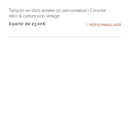
Tampon ex-libris années 90 personnalisé | Console
rétro & culture pop vintage
Ce
A partir de
23,00
€
PERSONNALISER
produ
a
plusi
varia
Les
optio
peuv
être
chois
sur
la
page
du
produ