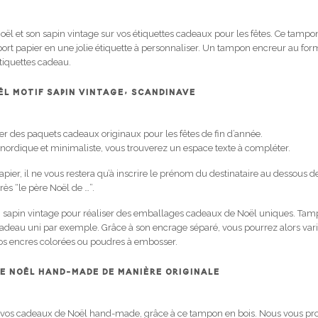
l et son sapin vintage sur vos étiquettes cadeaux pour les fêtes. Ce tampo
rt papier en une jolie étiquette à personnaliser. Un tampon encreur au form
étiquettes cadeau.
ËL MOTIF SAPIN VINTAGE, SCANDINAVE
er des paquets cadeaux originaux pour les fêtes de fin d’année.
 nordique et minimaliste, vous trouverez un espace texte à compléter.
apier, il ne vous restera qu’à inscrire le prénom du destinataire au dessous 
ès “le père Noël de …”.
n sapin vintage pour réaliser des emballages cadeaux de Noël uniques. Tam
adeau uni par exemple. Grâce à son encrage séparé, vous pourrez alors varier
os encres colorées ou poudres à embosser.
E NOËL HAND-MADE DE MANIÈRE ORIGINALE
à vos cadeaux de Noël hand-made, grâce à ce tampon en bois. Nous vous p