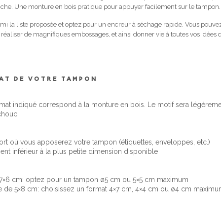
he. Une monture en bois pratique pour appuyer facilement sur le tampon.
mi la liste proposée et optez pour un encreur à séchage rapide. Vous pouve
réaliser de magnifiques embossages, et ainsi donner vie à toutes vos idées d
MAT DE VOTRE TAMPON
rmat indiqué correspond à la monture en bois. Le motif sera légèrem
chouc.
rt où vous apposerez votre tampon (étiquettes, enveloppes, etc.)
nt inférieur à la plus petite dimension disponible
e 7×6 cm: optez pour un tampon ø5 cm ou 5×5 cm maximum
ce de 5×8 cm: choisissez un format 4×7 cm, 4×4 cm ou ø4 cm maxim