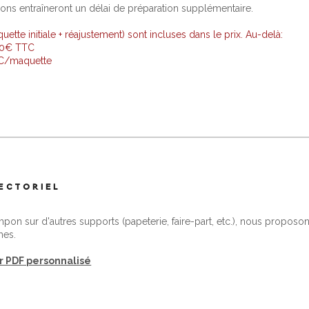
ions entraîneront un délai de préparation supplémentaire.
tte initiale + réajustement) sont incluses dans le prix. Au-delà:
 10€ TTC
TC/maquette
VECTORIEL
ampon sur d'autres supports (papeterie, faire-part, etc.), nous proposons
mes.
er PDF personnalisé