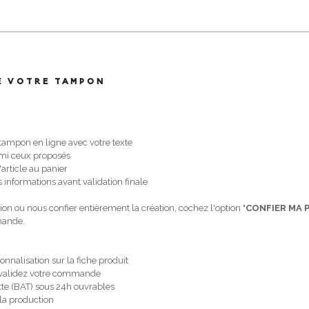
E VOTRE TAMPON
 tampon en ligne avec votre texte
armi ceux proposés
'article au panier
 informations avant validation finale
ion ou nous confier entièrement la création, cochez l'option "
CONFIER MA 
emande.
onnalisation sur la fiche produit
 et validez votre commande
te (BAT) sous 24h ouvrables
 la production