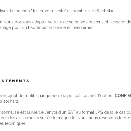
ilisez la fonction "Tester votre texte" disponible sur PC et Mac.
s:
Nous pouvons adapter votre texte selon vos besoins et l'espace d
ariage pour un baptême/naissance et inversement.
JUSTEMENTS
tion, ajout de motif, changement de police), cochez l'option "
CONFIE
s souhaits.
nnalisé est suivie de l'envoi d'un BAT au format JPG dans le cas où l
er des ajustements sur cette maquette. Nous nous réservons le droit
es techniques.