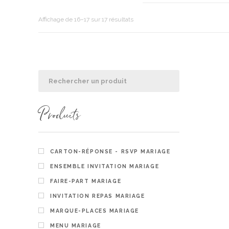
Trié
Affichage de 16–17 sur 17 résultats
du
plus
récent
au
plus
ancien
Produits
CARTON-RÉPONSE - RSVP MARIAGE
ENSEMBLE INVITATION MARIAGE
FAIRE-PART MARIAGE
INVITATION REPAS MARIAGE
MARQUE-PLACES MARIAGE
Tampon a
personnal
MENU MARIAGE