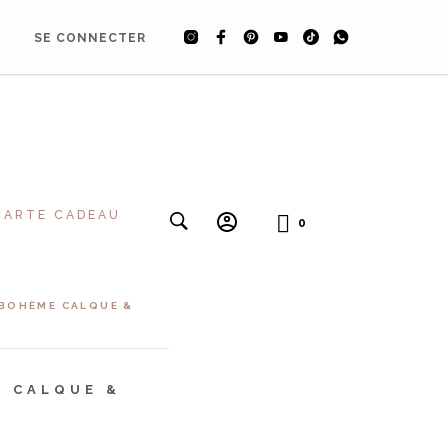
SE CONNECTER
CARTE CADEAU
0
 BOHÈME CALQUE &
E CALQUE &