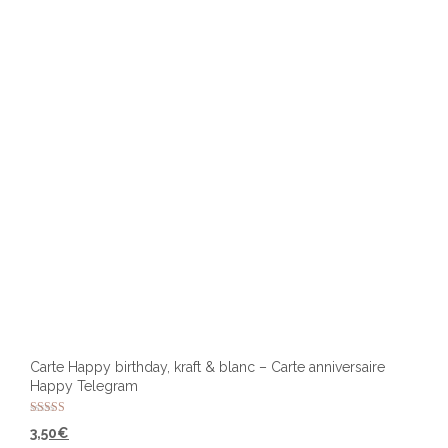
Carte Happy birthday, kraft & blanc – Carte anniversaire
Happy Telegram
Note
3,50
€
5.00