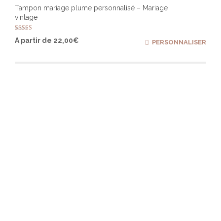
Tampon mariage plume personnalisé – Mariage
vintage
Note
Ce
A partir de
22,00
€
PERSONNALISER
5.00
produ
sur 5
a
plusi
varia
Les
optio
peuv
être
chois
sur
la
page
du
produ