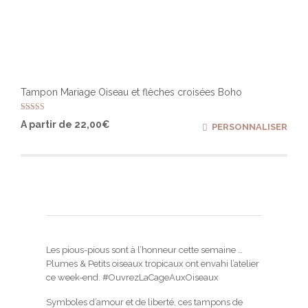
Tampon Mariage Oiseau et flèches croisées Boho
Note
Ce
A partir de
22,00
€
PERSONNALISER
5.00
produ
sur 5
a
plusi
varia
Les
optio
peuv
être
chois
sur
Les pious-pious sont à l’honneur cette semaine …
la
Plumes & Petits oiseaux tropicaux ont envahi l’atelier
page
ce week-end. #OuvrezLaCageAuxOiseaux
du
produ
Symboles d’amour et de liberté, ces tampons de