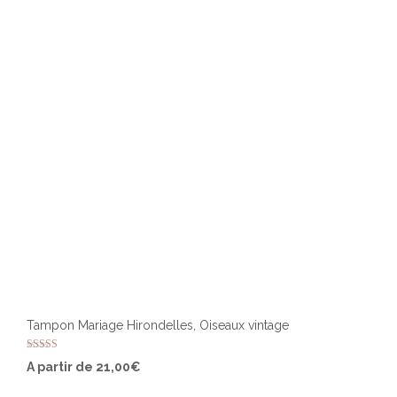
Tampon Mariage Hirondelles, Oiseaux vintage
Note
Ce
A partir de
21,00
€
5.00
produ
sur 5
a