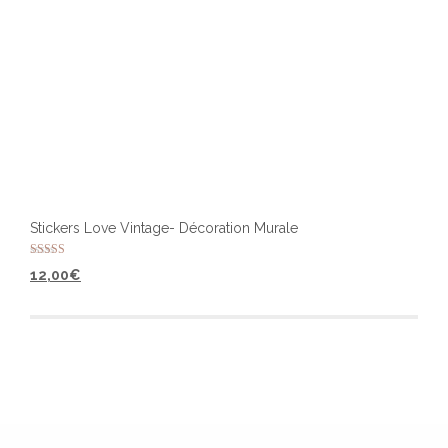
Stickers Love Vintage- Décoration Murale
Note
12,00
€
4.00
sur 5