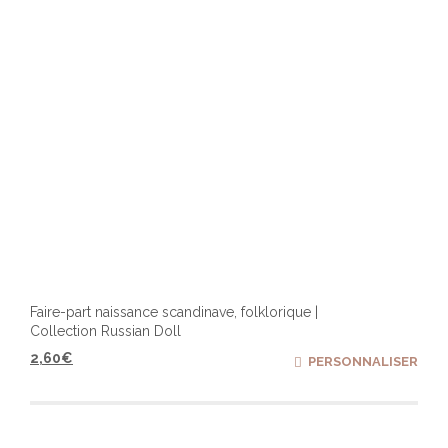
la
page
du
produ
Faire-part naissance scandinave, folklorique |
Collection Russian Doll
2,60
€
PERSONNALISER