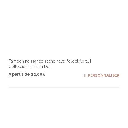
Tampon naissance scandinave, folk et floral |
Collection Russian Doll
Ce
A partir de
22,00
€
PERSONNALISER
produ
a
plusi
varia
Les
optio
peuv
être
chois
sur