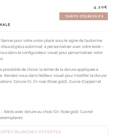
4,20
€
TARIFS DÉGRESSIFS
MNALE
 Sienne pour votre union placé sous le signe de l’automne.
ée d’eucalyptus automnal, à personnaliser avec votre texte –
ous dans le configurateur visuel pour personnaliser votre
ns.
 possibilité de choisir la teinte de la dorure appliquée à
e. Rendez-vous dans l’éditeur visuel pour modifier la dorure
itions. Dorure Or, Or rose (Rose gold), Cuivre (Copper) et
 :
Recto avec dorure au choix (Or, Rose gold, Cuivre)
 exemplaires
OPPES BLANCHES OFFERTES