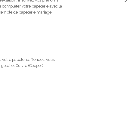
re-saison. Inscrivez vos prénoms
de compléter votre papeterie avec la
ensemble de papeterie mariage
de votre papeterie. Rendez-vous
e gold) et Cuivre (Copper)