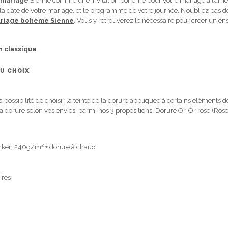
 mariage
Sienne comme une invitation bohème pour votre mariage à l’arriè
e la date de votre mariage, et le programme de votre journée. N’oubliez pas 
riage bohème Sienne
. Vous y retrouverez le nécessaire pour créer un 
n classique
U CHOIX
 possibilité de choisir la teinte de la dorure appliquée à certains éléments 
la dorure selon vos envies, parmi nos 3 propositions. Dorure Or, Or rose (Ros
unken 240g/m² + dorure à chaud
ires