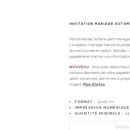
INVITATION MARIAGE AUTO
Personnalisez le faire-part mariage
L’invitation mariage Sienne illustr
dorure cuivrée en option. Rendez- v
papeterie et inscrire vos informatio
NOUVEAU
: Vous avez désormais la
certains éléments de votre papeteri
selon vos envies, parmi nos 4 propos
Argent.
Plus d’infos
.
FORMAT :
13x18 cm
IMPRESSION NUMÉRIQUE
QUANTITÉ MINIMALE :
24
ENVEL