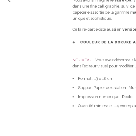
Nous avons imaginé le
faire-part
dans une fine calligraphie, suivi d
papeterie assortie de la gamme
ma
unique et sophistiqué.
Ce faire-part existe aussi en
versio
COULEUR DE LA DORURE A
NOUVEAU
: Vous avez désormais la
dans l’éditeur visuel pour modifier 
Format : 13 x 18 cm
Support Papier de création : M
Impression numérique : Recto
Quantité minimale : 24 exempla