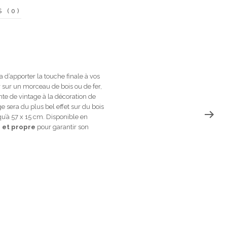
S (0)
 d’apporter la touche finale à vos
r sur un morceau de bois ou de fer,
nte de vintage à la décoration de
ge sera du plus bel effet sur du bois
qu’à 57 x 15 cm. Disponible en
e et propre
pour garantir son