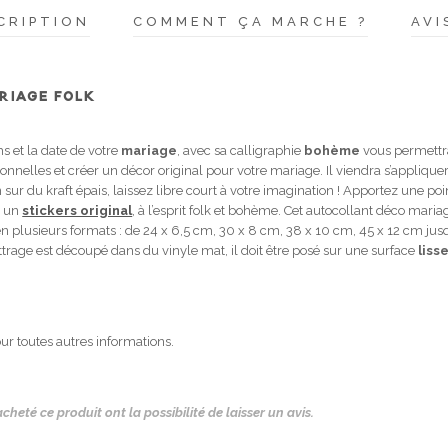
CRIPTION
COMMENT ÇA MARCHE ?
AVI
RIAGE FOLK
 et la date de votre
mariage
, avec sa calligraphie
bohème
vous permettra
onnelles et créer un décor original pour votre mariage. Il viendra s’applique
ur du kraft épais, laissez libre court à votre imagination ! Apportez une poi
c un
stickers original
, à l’esprit folk et bohème. Cet autocollant déco maria
é en plusieurs formats : de 24 x 6,5 cm, 30 x 8 cm, 38 x 10 cm, 45 x 12 cm jus
ettrage est découpé dans du vinyle mat, il doit être posé sur une surface
liss
ur toutes autres informations.
cheté ce produit ont la possibilité de laisser un avis.