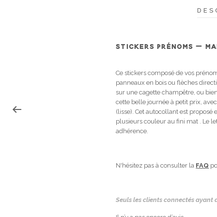
DES
STICKERS PRÉNOMS – MA
Ce stickers composé de vos prénoms
panneaux en bois ou flèches directi
sur une cagette champêtre, ou bien s
cette belle journée à petit prix, ave
(lisse). Cet autocollant est propos
plusieurs couleur au fini mat . Le l
adhérence.
N'hésitez pas à consulter la
FAQ
po
Seuls les clients connectés ayant a