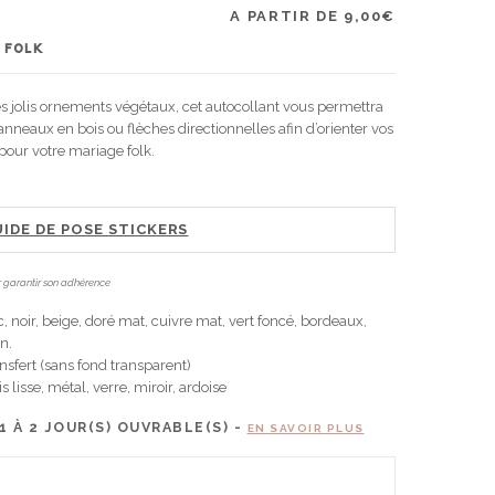
A PARTIR DE
9,00
€
 FOLK
es jolis ornements végétaux, cet autocollant vous permettra
anneaux en bois ou flèches directionnelles afin d’orienter vos
 pour votre mariage folk.
IDE DE POSE STICKERS
our garantir son adhérence
, noir, beige, doré mat, cuivre mat, vert foncé, bordeaux,
an.
nsfert (sans fond transparent)
s lisse, métal, verre, miroir, ardoise
1 À 2
JOUR(S) OUVRABLE(S) -
EN SAVOIR PLUS