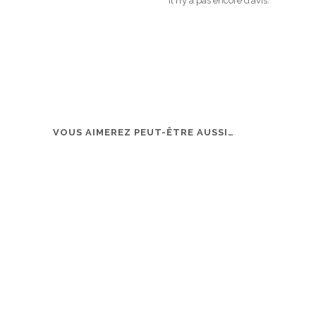
Il n’y a pas encore d’avis.
VOUS AIMEREZ PEUT-ÊTRE AUSSI…