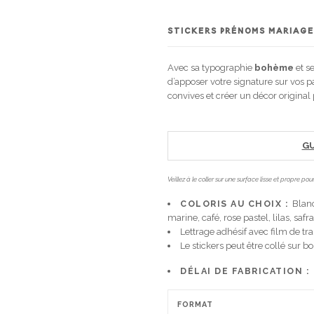
STICKERS PRÉNOMS
MARIAGE
Avec sa typographie
bohème
et s
d’apposer votre signature sur vos p
convives et créer un décor original
GU
Veillez à le coller sur une surface lisse et propre p
COLORIS AU CHOIX :
Blanc
marine, café, rose pastel, lilas, safr
Lettrage adhésif avec film de tra
Le stickers peut être collé sur boi
DÉLAI DE FABRICATION :
FORMAT