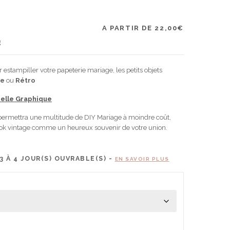
A PARTIR DE
22,00
€
E
stampiller votre papeterie mariage, les petits objets
ue
ou
Rétro
relle Graphique
 permettra une multitude de DIY Mariage à moindre coût,
look vintage comme un heureux souvenir de votre union.
3 À 4
JOUR(S) OUVRABLE(S) -
EN SAVOIR PLUS