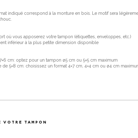
rmat indiqué correspond à la monture en bois. Le motif sera légèrem
chouc.
rt où vous apposerez votre tampon (étiquettes, enveloppes, etc.)
nt inférieur à la plus petite dimension disponible
e 7×6 cm: optez pour un tampon ø5 cm ou 5×5 cm maximum
ce de 5×8 cm: choisissez un format 4×7 cm, 4×4 cm ou ø4 cm maxim
E VOTRE TAMPON