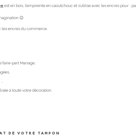
ge
est en bois, l’empreinte en caoutchouc et s’utilise avec les encres pour : pa
imagination 😉
ec les encres du commerce.
 faire-part Mariage,
agées,
 …
sée à toute votre décoration.
MAT DE VOTRE TAMPON