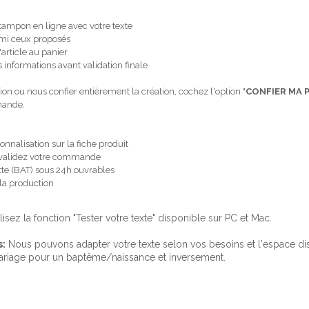
 tampon en ligne avec votre texte
armi ceux proposés
'article au panier
 informations avant validation finale
ion ou nous confier entièrement la création, cochez l'option "
CONFIER MA 
emande.
onnalisation sur la fiche produit
 et validez votre commande
te (BAT) sous 24h ouvrables
 la production
ilisez la fonction "Tester votre texte" disponible sur PC et Mac.
s:
Nous pouvons adapter votre texte selon vos besoins et l'espace d
ariage pour un baptême/naissance et inversement.