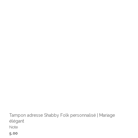
être
chois
sur
la
page
du
produ
Tampon adresse Shabby Folk personnalisé | Mariage
élégant
Note
5.00