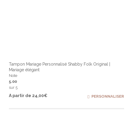
Tampon Mariage Personnalisé Shabby Folk Original |
Mariage élégant
Note
5.00
sur 5
Ce
A partir de
24,00
€
PERSONNALISER
produ
a
plusi
varia
Les
optio
peuv