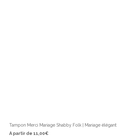
Tampon Merci Mariage Shabby Folk | Mariage élégant
Ce
A partir de
11,00
€
produ