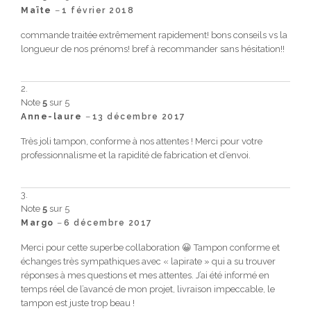
–
Maïte
1 février 2018
commande traitée extrêmement rapidement! bons conseils vs la
longueur de nos prénoms! bref à recommander sans hésitation!!
Note
5
sur 5
–
Anne-laure
13 décembre 2017
Très joli tampon, conforme à nos attentes ! Merci pour votre
professionnalisme et la rapidité de fabrication et d’envoi.
Note
5
sur 5
–
Margo
6 décembre 2017
Merci pour cette superbe collaboration 😀 Tampon conforme et
échanges très sympathiques avec « lapirate » qui a su trouver
réponses à mes questions et mes attentes. J’ai été informé en
temps réel de l’avancé de mon projet, livraison impeccable, le
tampon est juste trop beau !