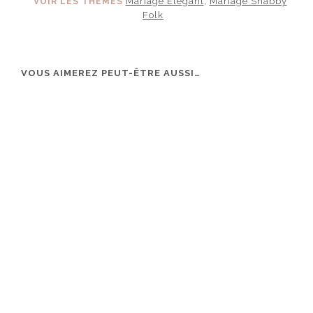
Mariage Elégant
Mariage Shabby
VOIR LES THÈMES
,
Folk
VOUS AIMEREZ PEUT-ÊTRE AUSSI…