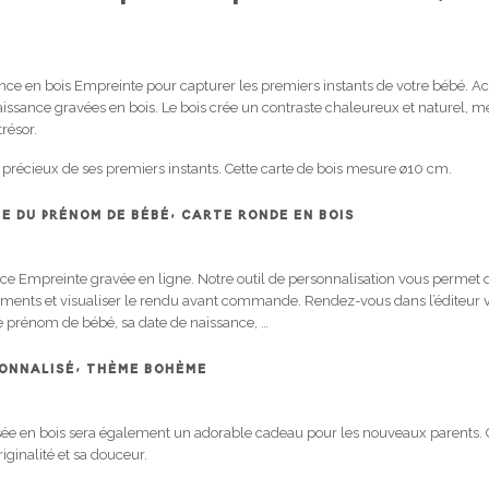
ance en bois Empreinte pour capturer les premiers instants de votre bébé. A
aissance gravées en bois. Le bois crée un contraste chaleureux et naturel, m
résor.
 précieux de ses premiers instants. Cette carte de bois mesure ø10 cm.
 DU PRÉNOM DE BÉBÉ, CARTE RONDE EN BOIS
ce Empreinte gravée en ligne. Notre outil de personnalisation vous permet d
éléments et visualiser le rendu avant commande. Rendez-vous dans l’éditeur v
 le prénom de bébé, sa date de naissance, …
ONNALISÉ, THÈME BOHÈME
sée en bois sera également un adorable cadeau pour les nouveaux parents. 
iginalité et sa douceur.