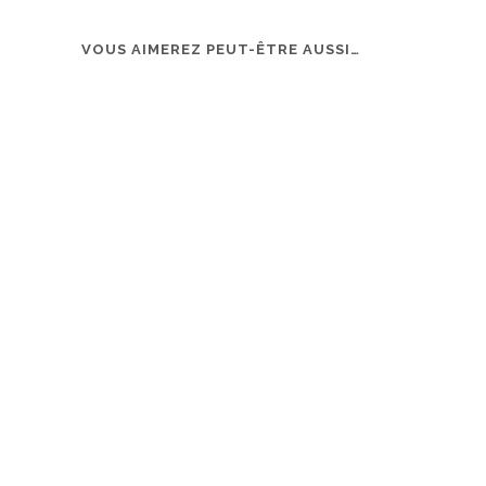
VOUS AIMEREZ PEUT-ÊTRE AUSSI…
Stickers naissance macaron
Faire-part
personnalisé, délicat, végétal |
végétal – 
Collection Empreinte
Collectio
0,87
€
15,00
€