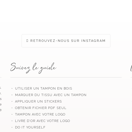
plusieurs
variations.
Les
options
peuvent
être
choisies
sur
RETROUVEZ-NOUS SUR INSTAGRAM
la
page
du
produit
Suivez le guide
.
・ UTILISER UN TAMPON EN BOIS
,
・ MARQUER DU TISSU AVEC UN TAMPON
s
・ APPLIQUER UN STICKERS
e
・ OBTENIR FICHIER PDF SEUL
é
・ TAMPON AVEC VOTRE LOGO
・ LIVRE D’OR AVEC VOTRE LOGO
・ DO IT YOURSELF