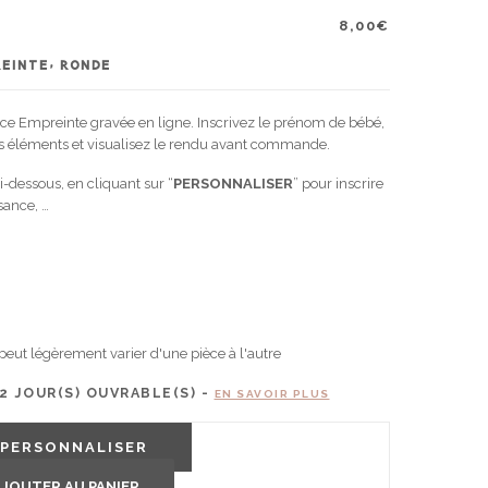
8,00
€
REINTE, RONDE
nce Empreinte gravée en ligne. Inscrivez le prénom de bébé,
es éléments et visualisez le rendu avant commande.
i-dessous, en cliquant sur “
PERSONNALISER
” pour inscrire
sance, …
 peut légèrement varier d'une pièce à l'autre
2
JOUR(S) OUVRABLE(S) -
EN SAVOIR PLUS
PERSONNALISER
JOUTER AU PANIER