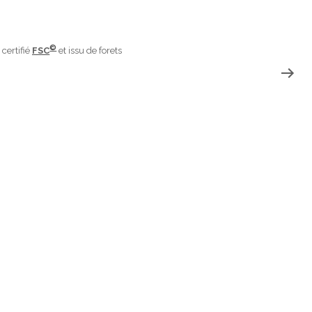
©
 certifié
FSC
et issu de forets