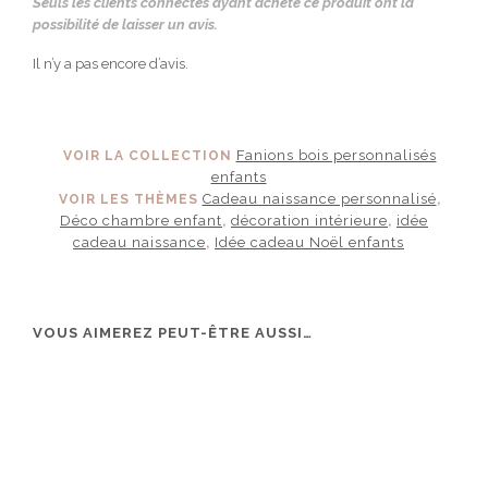
Seuls les clients connectés ayant acheté ce produit ont la
possibilité de laisser un avis.
Il n’y a pas encore d’avis.
Fanions bois personnalisés
VOIR LA COLLECTION
enfants
Cadeau naissance personnalisé
VOIR LES THÈMES
,
Déco chambre enfant
décoration intérieure
idée
,
,
cadeau naissance
Idée cadeau Noël enfants
,
VOUS AIMEREZ PEUT-ÊTRE AUSSI…