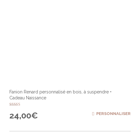
Fanion Renard personnalisé en bois, à suspendre •
Cadeau Naissance
Note
24,00
€
PERSONNALISER
5.00
sur 5