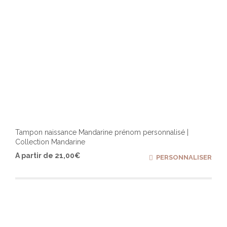
Tampon naissance Mandarine prénom personnalisé |
Collection Mandarine
Ce
A partir de
21,00
€
PERSONNALISER
produ
a
plusi
varia
Les
optio
peuv
être