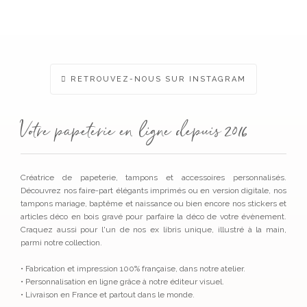
chois
sur
la
page
du
produ
RETROUVEZ-NOUS SUR INSTAGRAM
Votre papeterie en ligne depuis 2016
Créatrice de papeterie, tampons et accessoires personnalisés.
Découvrez nos faire-part élégants imprimés ou en version digitale, nos
tampons mariage, baptême et naissance ou bien encore nos stickers et
articles déco en bois gravé pour parfaire la déco de votre évènement.
Craquez aussi pour l'un de nos ex libris unique, illustré à la main,
parmi notre collection.
• Fabrication et impression 100% française, dans notre atelier.
• Personnalisation en ligne grâce à notre éditeur visuel.
• Livraison en France et partout dans le monde.