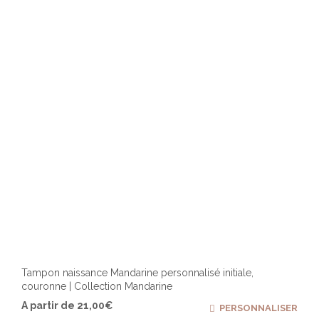
Tampon naissance Mandarine personnalisé initiale,
couronne | Collection Mandarine
Ce
A partir de
21,00
€
PERSONNALISER
produ