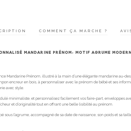
CRIPTION
COMMENT ÇA MARCHE ?
AVI
ONNALISÉ MANDARINE PRÉNOM, MOTIF AGRUME MODER
nce Mandarine Prénom, illustré à la main d’une élégante mandarine au-de
mpon encreur en bois, à personnaliser avec le prénom de bébé et ses inform
ie avec style.
ulé minimaliste, et personnalisez facilement vos faire-part, enveloppes ave
eur et d’originalité tout en offrant une belle lisibilité au prénom.
é sous l’agrume, accompagné de sa date de naissance, son poids et sa tail