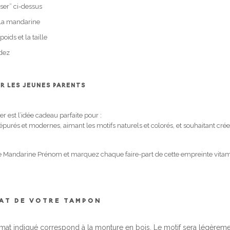
ser” ci-dessus
 la mandarine
oids et la taille
dez
UR LES JEUNES PARENTS
 est l’idée cadeau parfaite pour :
épurés et modernes, aimant les motifs naturels et colorés, et souhaitant cré
 Mandarine Prénom et marquez chaque faire-part de cette empreinte vitam
MAT DE VOTRE TAMPON
rmat indiqué correspond à la monture en bois. Le motif sera légèrem