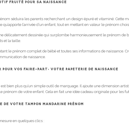
TIF FRUITÉ POUR SA NAISSANCE
nom séduira les parents recherchant un design épuré et vitaminé. Cette ma
nte qu’apporte l’arrivée d’un enfant, tout en mettant en valeur le prénom choi
rine délicatement dessinée qui surplombe harmonieusement le prénom de b
 et la taille.
tant le prénom complet de bébé et toutes ses informations de naissance. Cr
ommunication de naissance.
 POUR VOS FAIRE-PART, VOTRE PAPETERIE DE NAISSANCE
st bien plus qu’un simple outil de marquage. Il ajoute une dimension artist
le prénom de votre enfant. Cela en fait une idée cadeau originale pour les fu
LE DE VOTRE TAMPON MANDARINE PRÉNOM
mesure en quelques clics :