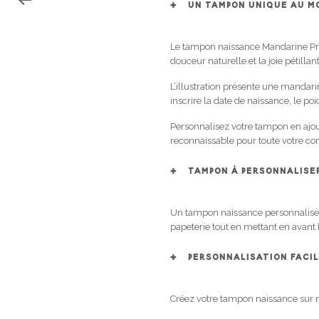
UN TAMPON UNIQUE AU MO
Le tampon naissance Mandarine Pré
douceur naturelle et la joie pétilla
L’illustration présente une manda
inscrire la date de naissance, le poids
Personnalisez votre tampon en ajou
reconnaissable pour toute votre c
TAMPON À PERSONNALISER
Un tampon naissance personnalisé e
papeterie tout en mettant en avant 
PERSONNALISATION FACI
Créez votre tampon naissance sur 