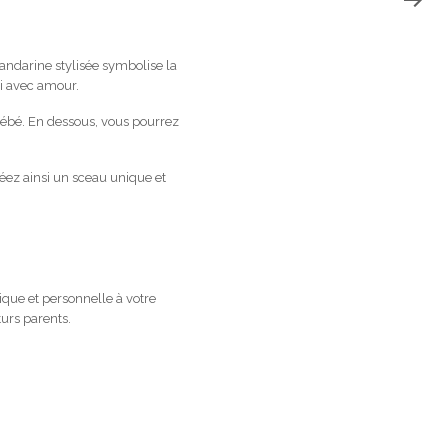
ndarine stylisée symbolise la
si avec amour.
ébé. En dessous, vous pourrez
éez ainsi un sceau unique et
ique et personnelle à votre
turs parents.