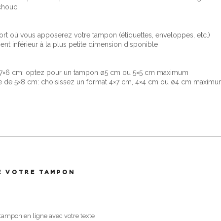
chouc.
rt où vous apposerez votre tampon (étiquettes, enveloppes, etc.)
nt inférieur à la plus petite dimension disponible
e 7×6 cm: optez pour un tampon ø5 cm ou 5×5 cm maximum
ce de 5×8 cm: choisissez un format 4×7 cm, 4×4 cm ou ø4 cm maxim
E VOTRE TAMPON
 tampon en ligne avec votre texte