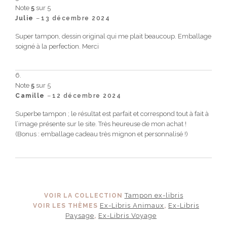
Note
5
sur 5
–
Julie
13 décembre 2024
Super tampon, dessin original qui me plait beaucoup. Emballage
soigné à la perfection. Merci
Note
5
sur 5
–
Camille
12 décembre 2024
Superbe tampon ; le résultat est parfait et correspond tout à fait à
l’image présente sur le site. Très heureuse de mon achat !
(Bonus : emballage cadeau très mignon et personnalisé !)
Tampon ex-libris
VOIR LA COLLECTION
Ex-Libris Animaux
Ex-Libris
VOIR LES THÈMES
,
Paysage
Ex-Libris Voyage
,