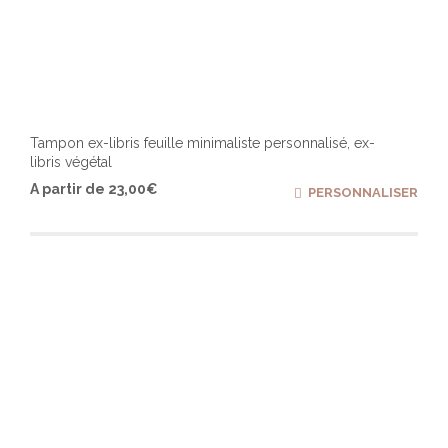
Tampon ex-libris feuille minimaliste personnalisé, ex-
libris végétal
Ce
A partir de
23,00
€
PERSONNALISER
produ
a
plusi
varia
Les
optio
peuv
être
chois
sur
la
page
du
produ