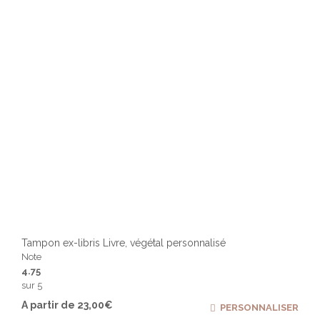
sur
la
page
du
produ
Tampon ex-libris Livre, végétal personnalisé
Note
4.75
sur 5
Ce
A partir de
23,00
€
PERSONNALISER
produ