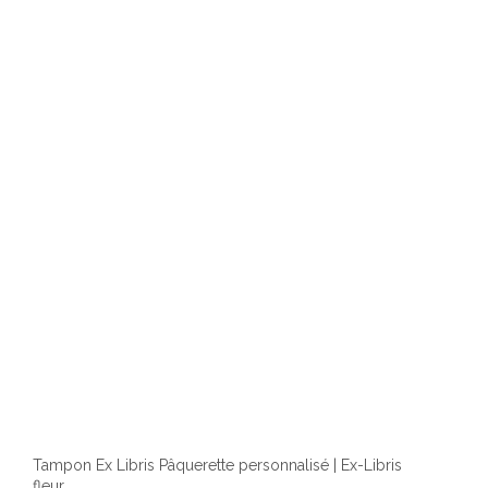
Les
optio
peuv
être
chois
sur
la
page
du
produ
Tampon Ex Libris Pâquerette personnalisé | Ex-Libris
fleur