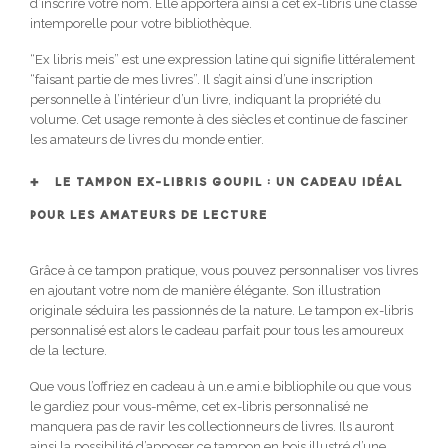
d’inscrire votre nom. Elle apportera ainsi à cet ex-libris une classe
intemporelle pour votre bibliothèque.
“Ex libris meis” est une expression latine qui signifie littéralement
“faisant partie de mes livres”. Il s’agit ainsi d’une inscription
personnelle à l’intérieur d’un livre, indiquant la propriété du
volume. Cet usage remonte à des siècles et continue de fasciner
les amateurs de livres du monde entier.
LE TAMPON EX-LIBRIS GOUPIL : UN CADEAU IDÉAL
POUR LES AMATEURS DE LECTURE
Grâce à ce tampon pratique, vous pouvez personnaliser vos livres
en ajoutant votre nom de manière élégante. Son illustration
originale séduira les passionnés de la nature. Le tampon ex-libris
personnalisé est alors le cadeau parfait pour tous les amoureux
de la lecture.
Que vous l’offriez en cadeau à un.e ami.e bibliophile ou que vous
le gardiez pour vous-même, cet ex-libris personnalisé ne
manquera pas de ravir les collectionneurs de livres. Ils auront
ainsi la possibilité d’apposer ce tampon en bois illustré d’une