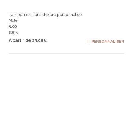
Tampon ex-libris théière personnalisé
Note
5.00
sur 5
Ce
A partir de
23,00
€
PERSONNALISER
produ
a
plusi
varia
Les
optio
peuv
être
chois
sur
la
page
du
produ