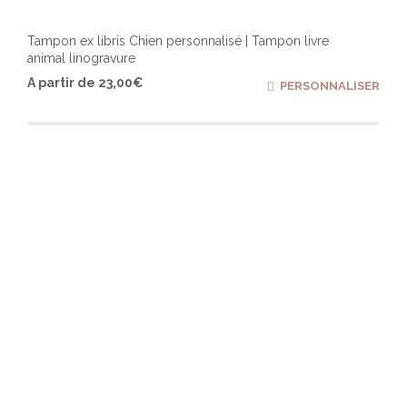
Tampon ex libris Chien personnalisé | Tampon livre
animal linogravure
Ce
A partir de
23,00
€
PERSONNALISER
produ
a
plusi
varia
Les
optio
peuv
être
chois
sur
la
page
du
produ