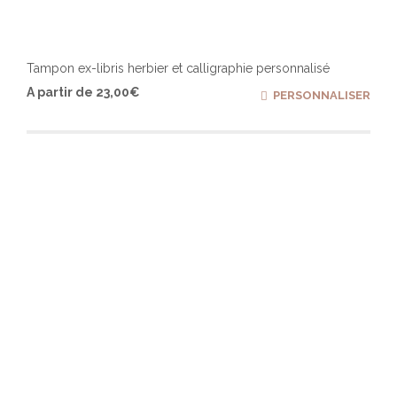
Tampon ex-libris herbier et calligraphie personnalisé
Ce
A partir de
23,00
€
PERSONNALISER
produ
a
plusi
varia
Les
optio
peuv
être
chois
sur
la
page
du
produ