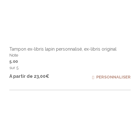
Tampon ex-libris lapin personnalisé, ex-libris original
Note
5.00
sur 5
Ce
A partir de
23,00
€
PERSONNALISER
produ
a
plusi
varia
Les
optio
peuv
être
chois
sur
la