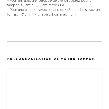
- Pour un rabat d'enveloppe de 7×6 cm: optez pour un
tampon ø5 cm ou 5×5 cm maximum
- Pour une étiquette avec espace de 5×8 cm: choisissez un
format 4×7 cm, 4×4 cm ou ø4 cm maximum
PERSONNALISATION DE VOTRE TAMPON