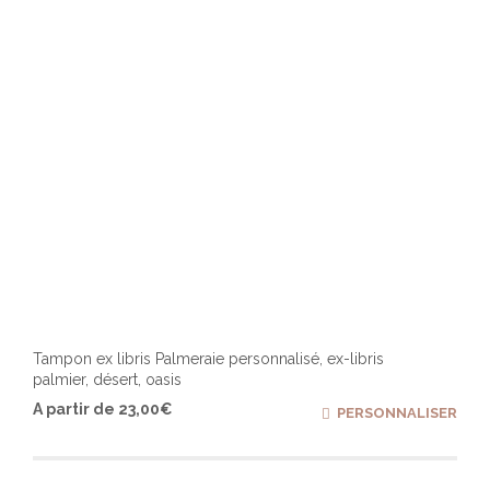
sur
la
page
du
produ
Tampon ex libris Palmeraie personnalisé, ex-libris
palmier, désert, oasis
Ce
A partir de
23,00
€
PERSONNALISER
produ
a
plusi
varia