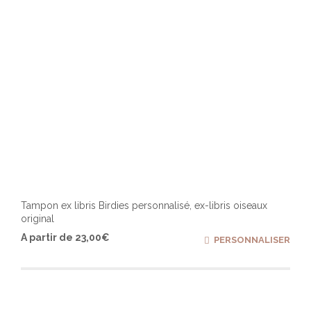
page
du
produ
Tampon ex libris Birdies personnalisé, ex-libris oiseaux
original
Ce
A partir de
23,00
€
PERSONNALISER
produ
a
plusi
varia
Les
optio