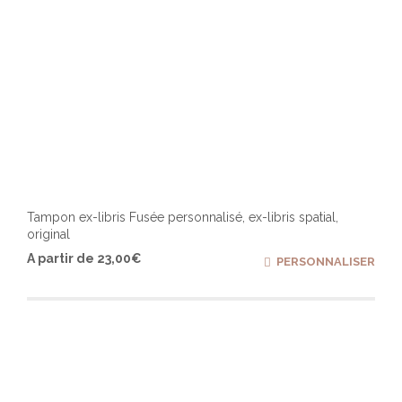
Tampon ex-libris Fusée personnalisé, ex-libris spatial,
original
Ce
A partir de
23,00
€
PERSONNALISER
produ
a
plusi
varia
Les
optio
peuv
être
chois