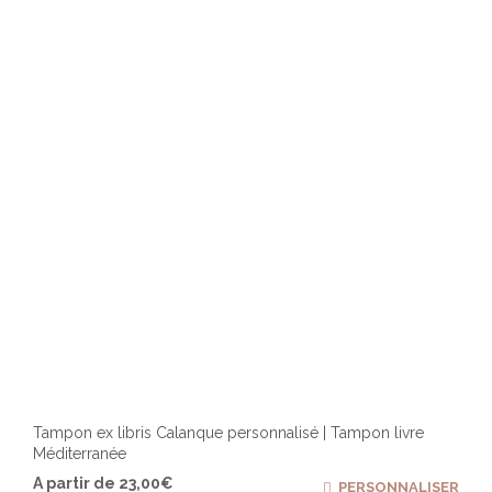
peuv
être
chois
sur
la
page
du
produ
Tampon ex libris Calanque personnalisé | Tampon livre
Méditerranée
Ce
A partir de
23,00
€
PERSONNALISER