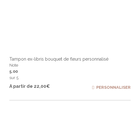
Tampon ex-libris bouquet de fleurs personnalisé
Note
5.00
sur 5
Ce
A partir de
22,00
€
PERSONNALISER
produ
a
plusi
varia
Les
optio
peuv
être
chois