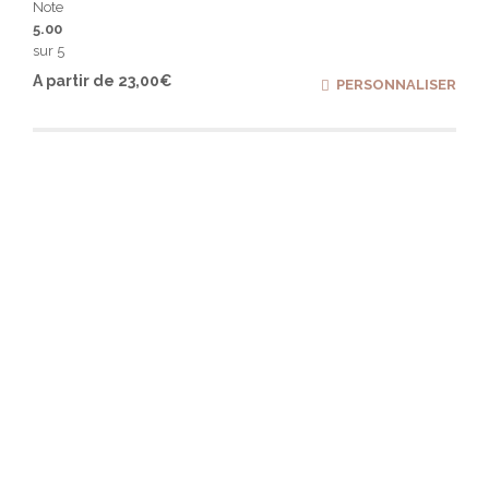
Note
5.00
sur 5
Ce
A partir de
23,00
€
PERSONNALISER
produ
a
plusi
varia
Les
optio
peuv
être
chois
sur
la
page
du
produ