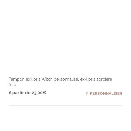
produ
Tampon ex libris Witch personnalisé, ex-libris sorcière
folk
Ce
A partir de
23,00
€
PERSONNALISER
produ
a
plusi
varia
Les
optio
peuv