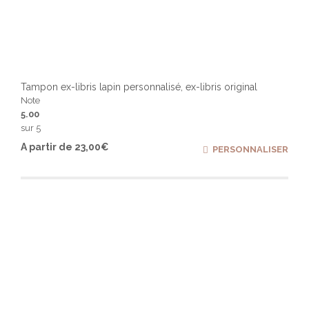
Tampon ex-libris lapin personnalisé, ex-libris original
Note
5.00
sur 5
Ce
A partir de
23,00
€
PERSONNALISER
produ
a
plusi
varia
Les
optio
peuv
être
chois
sur
la
page
du