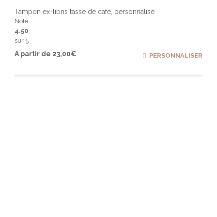
Tampon ex-libris tasse de café, personnalisé
Note
4.50
sur 5
Ce
A partir de
23,00
€
PERSONNALISER
produ
a
plusi
varia
Les
optio
peuv
être
chois
sur
la
page
du
produ