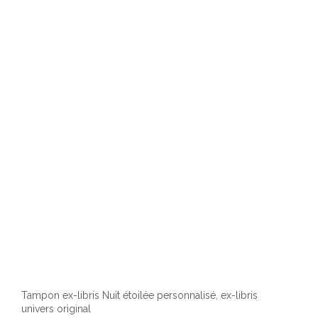
optio
peuv
être
chois
sur
la
page
du
produ
Tampon ex-libris Nuit étoilée personnalisé, ex-libris
univers original