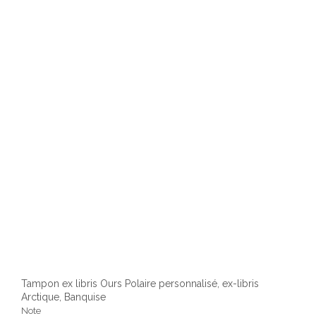
optio
peuv
être
chois
sur
la
page
du
produ
Tampon ex libris Ours Polaire personnalisé, ex-libris
Arctique, Banquise
Note