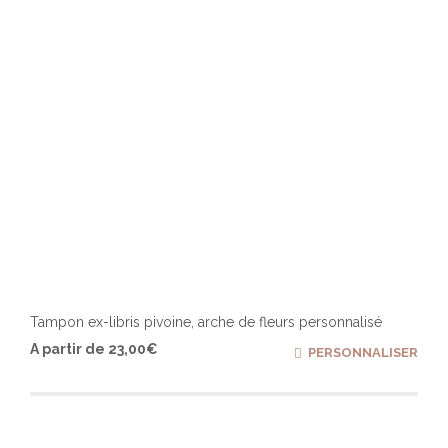
la
page
du
produ
Tampon ex-libris pivoine, arche de fleurs personnalisé
Ce
A partir de
23,00
€
PERSONNALISER
produ
a
plusi
varia
Les