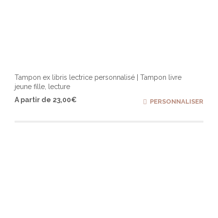
Tampon ex libris lectrice personnalisé | Tampon livre
jeune fille, lecture
Ce
A partir de
23,00
€
PERSONNALISER
produ
a
plusi
varia
Les
optio
peuv
être
chois
sur
la
page
du