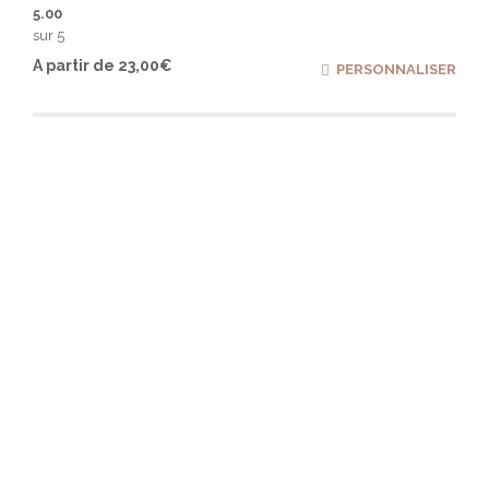
5.00
sur 5
Ce
A partir de
23,00
€
PERSONNALISER
produ
a
plusi
varia
Les
optio
peuv
être
chois
sur
la
page
du
produ