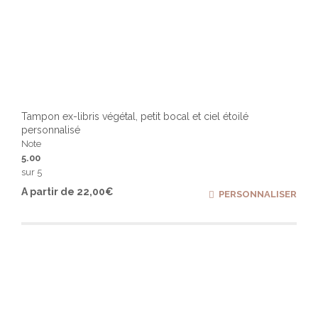
Tampon ex-libris végétal, petit bocal et ciel étoilé
personnalisé
Note
5.00
sur 5
Ce
A partir de
22,00
€
PERSONNALISER
produ
a
plusi
varia
Les
optio
peuv
être
chois
sur