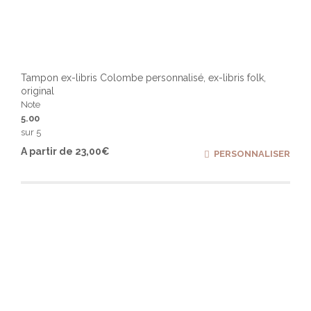
Tampon ex-libris Colombe personnalisé, ex-libris folk,
original
Note
5.00
sur 5
Ce
A partir de
23,00
€
PERSONNALISER
produ
a
plusi
varia
Les
optio
peuv
être
chois
sur
la
page
du