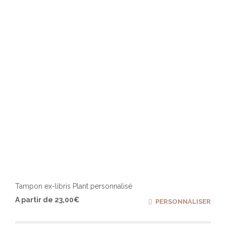
être
chois
sur
la
page
du
produ
Tampon ex-libris Plant personnalisé
Ce
A partir de
23,00
€
PERSONNALISER
produ
a
plusi