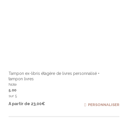
produ
Tampon ex-libris étagère de livres personnalisé •
tampon livres
Note
5.00
sur 5
Ce
A partir de
23,00
€
PERSONNALISER
produ
a
plusi
varia
Les