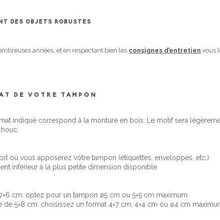
ONT DES OBJETS ROBUSTES
ombreuses années, et en respectant bien les
consignes d’entretien
vous l
MAT DE VOTRE TAMPON
rmat indiqué correspond à la monture en bois. Le motif sera légèrem
chouc.
rt où vous apposerez votre tampon (étiquettes, enveloppes, etc.)
nt inférieur à la plus petite dimension disponible
e 7×6 cm: optez pour un tampon ø5 cm ou 5×5 cm maximum
ce de 5×8 cm: choisissez un format 4×7 cm, 4×4 cm ou ø4 cm maxim