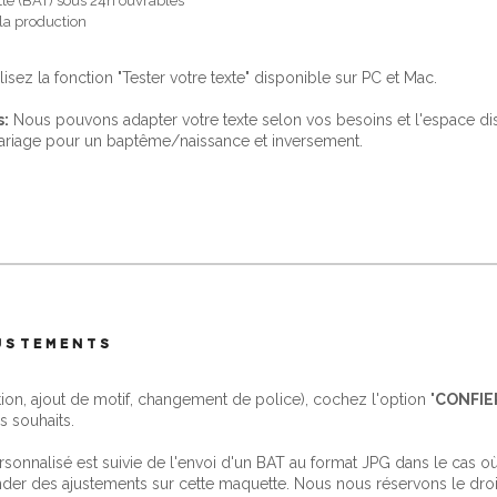
te (BAT) sous 24h ouvrables
 la production
ilisez la fonction "Tester votre texte" disponible sur PC et Mac.
s:
Nous pouvons adapter votre texte selon vos besoins et l'espace d
ariage pour un baptême/naissance et inversement.
JUSTEMENTS
tion, ajout de motif, changement de police), cochez l'option "
CONFIE
s souhaits.
nnalisé est suivie de l'envoi d'un BAT au format JPG dans le cas où l
er des ajustements sur cette maquette. Nous nous réservons le droit