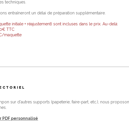
es techniques.
ions entraîneront un délai de préparation supplémentaire.
tte initiale + réajustement) sont incluses dans le prix. Au-delà:
 10€ TTC
TC/maquette
VECTORIEL
ampon sur d'autres supports (papeterie, faire-part, etc.), nous proposons
mes.
er PDF personnalisé