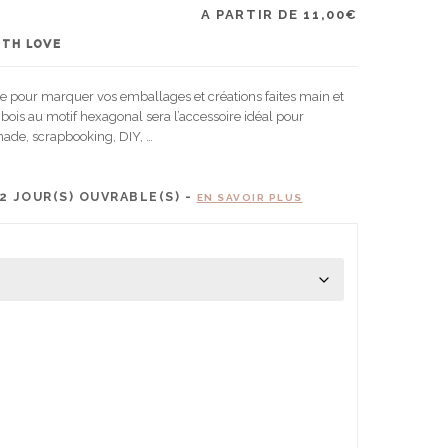
A PARTIR DE
11,00
€
ITH LOVE
 pour marquer vos emballages et créations faites main et
ois au motif hexagonal sera l’accessoire idéal pour
ade, scrapbooking, DIY, …
2
JOUR(S) OUVRABLE(S) -
EN SAVOIR PLUS