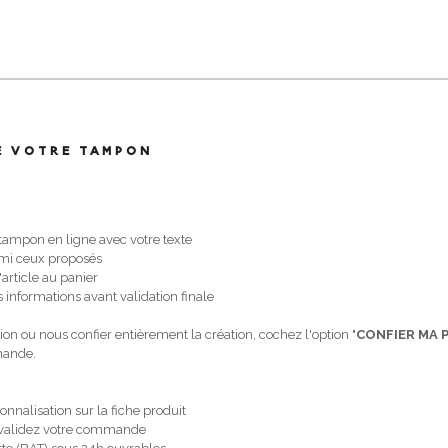
E VOTRE TAMPON
 tampon en ligne avec votre texte
armi ceux proposés
'article au panier
 informations avant validation finale
ion ou nous confier entièrement la création, cochez l'option "
CONFIER MA 
emande.
onnalisation sur la fiche produit
 et validez votre commande