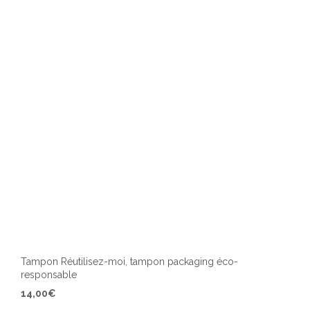
peuv
être
chois
sur
la
page
du
produ
Tampon Réutilisez-moi, tampon packaging éco-
responsable
Ce
14,00
€
produ