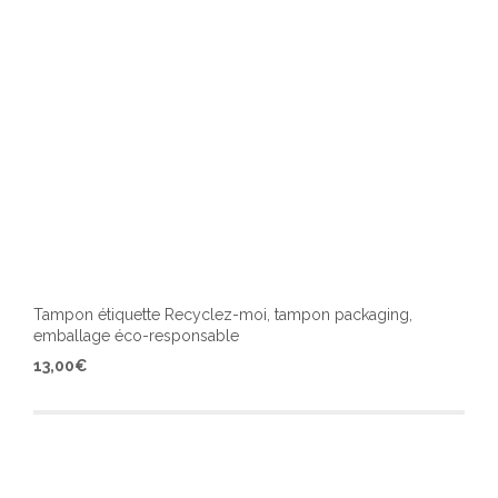
du
produ
Tampon étiquette Recyclez-moi, tampon packaging,
emballage éco-responsable
Ce
13,00
€
produ
a
plusi
varia
Les
optio