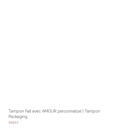
peuv
être
chois
sur
la
page
du
produ
Tampon Fait avec AMOUR personnalisé | Tampon
Packaging
Note