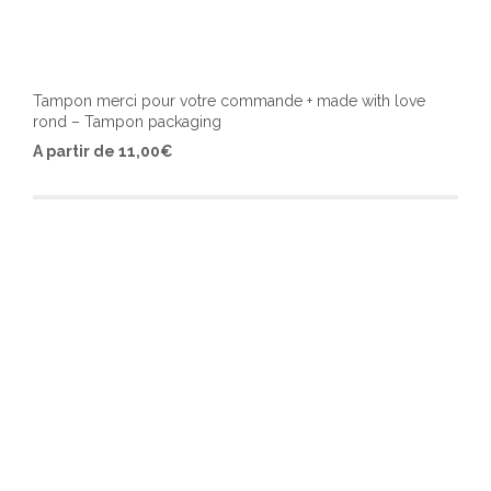
Tampon merci pour votre commande + made with love
rond – Tampon packaging
Ce
A partir de
11,00
€
produ
a
plusi
varia
Les
optio
peuv
être
chois
sur
la
page
du
produ