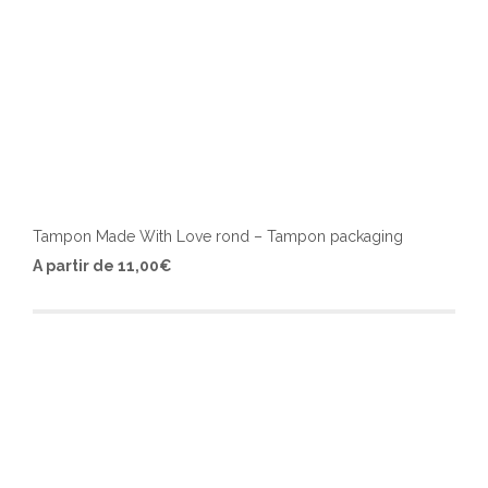
Tampon Made With Love rond – Tampon packaging
Ce
A partir de
11,00
€
produ
a
plusi
varia
Les
optio
peuv
être
chois
sur
la