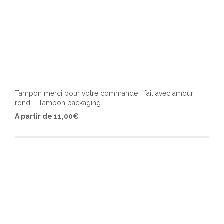
Tampon merci pour votre commande + fait avec amour
rond – Tampon packaging
Ce
A partir de
11,00
€
produ
a
plusi
varia
Les
optio
peuv
être
chois
sur
la
page