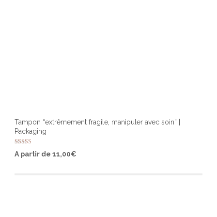
produ
Tampon “extrêmement fragile, manipuler avec soin” |
Packaging
Note
Ce
A partir de
11,00
€
5.00
produ
sur 5
a
plusi
varia
Les
optio
peuv