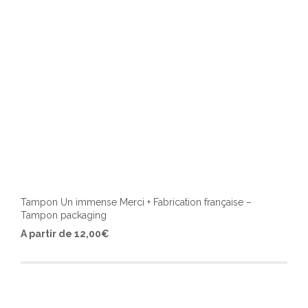
page
du
produ
Tampon Un immense Merci + Fabrication française –
Tampon packaging
Ce
A partir de
12,00
€
produ
a
plusi
varia
Les
optio