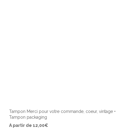
Tampon Merci pour votre commande, coeur, vintage •
Tampon packaging
Ce
A partir de
12,00
€
produ
a