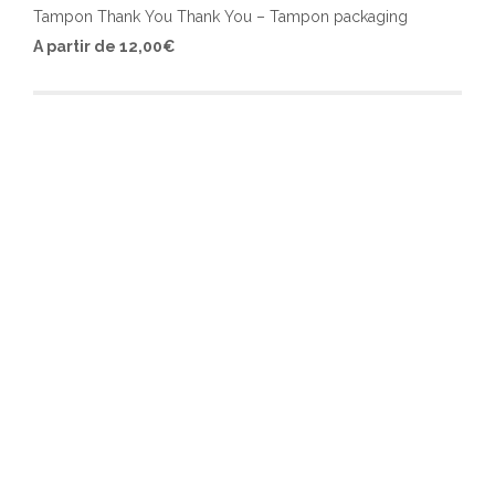
Tampon Thank You Thank You – Tampon packaging
Ce
A partir de
12,00
€
produ
a
plusi
varia
Les
optio
peuv
être
chois
sur
la
page
du
produ