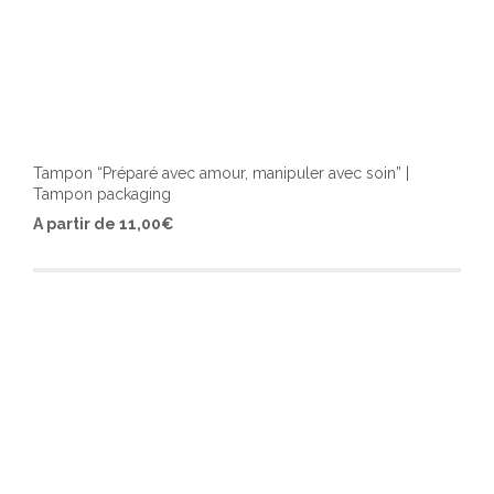
Tampon “Préparé avec amour, manipuler avec soin” |
Tampon packaging
Ce
A partir de
11,00
€
produ
a
plusi
varia
Les
optio
peuv
être
chois
sur
la
page
du