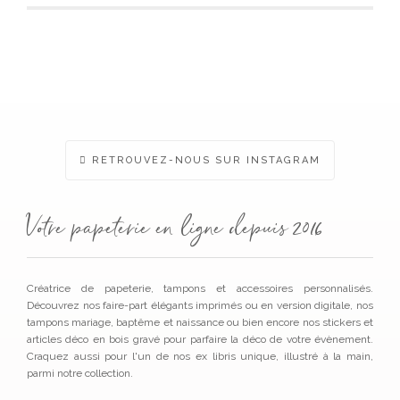
plusi
varia
Les
optio
peuv
être
chois
sur
la
page
RETROUVEZ-NOUS SUR INSTAGRAM
du
produ
Votre papeterie en ligne depuis 2016
Créatrice de papeterie, tampons et accessoires personnalisés.
Découvrez nos faire-part élégants imprimés ou en version digitale, nos
tampons mariage, baptême et naissance ou bien encore nos stickers et
articles déco en bois gravé pour parfaire la déco de votre évènement.
Craquez aussi pour l'un de nos ex libris unique, illustré à la main,
parmi notre collection.