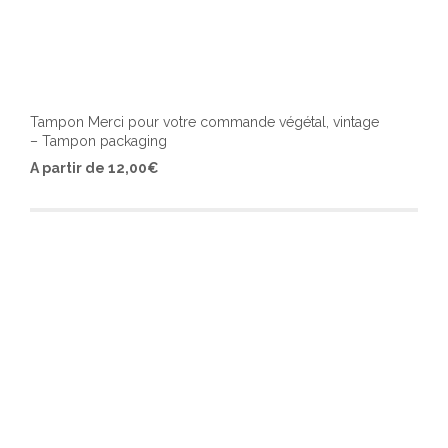
Tampon Merci pour votre commande végétal, vintage
– Tampon packaging
Ce
A partir de
12,00
€
produ
a
plusi
varia
Les
optio
peuv
être
chois
sur
la
page
du
produ