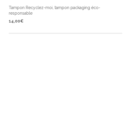
Tampon Recyclez-moi, tampon packaging éco-
responsable
Ce
14,00
€
produ
a
plusi
varia
Les
optio
peuv
être
chois
sur
la
page
du
produ