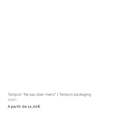
être
chois
sur
la
page
du
produ
Tampon “Ne pas plier, merci” | Tampon packaging
Note
Ce
A partir de
11,00
€
5.00
produ
sur 5
a