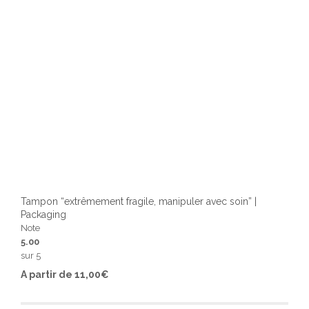
page
du
produ
Tampon “extrêmement fragile, manipuler avec soin” |
Packaging
Note
5.00
sur 5
Ce
A partir de
11,00
€
produ
a
plusi