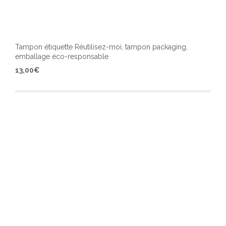
Tampon étiquette Réutilisez-moi, tampon packaging,
emballage éco-responsable
Ce
13,00
€
produ
a
plusi
varia
Les
optio
peuv
être
chois
sur
la
page
du
produ