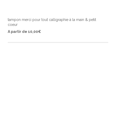
tampon merci pour tout calligraphie à la main & petit
coeur
Ce
A partir de
10,00
€
produ
a
plusi
varia
Les
optio
peuv
être
chois
sur
la
page
du
produ