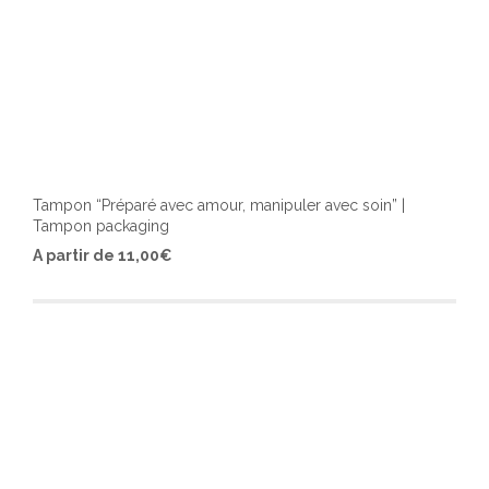
Tampon “Préparé avec amour, manipuler avec soin” |
Tampon packaging
Ce
A partir de
11,00
€
produ
a
plusi
varia
Les
optio
peuv
être
chois
sur
la
page