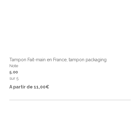
Tampon Fait-main en France, tampon packaging
Note
5.00
sur 5
Ce
A partir de
11,00
€
produ
a
plusi
varia
Les
optio
peuv
être
chois