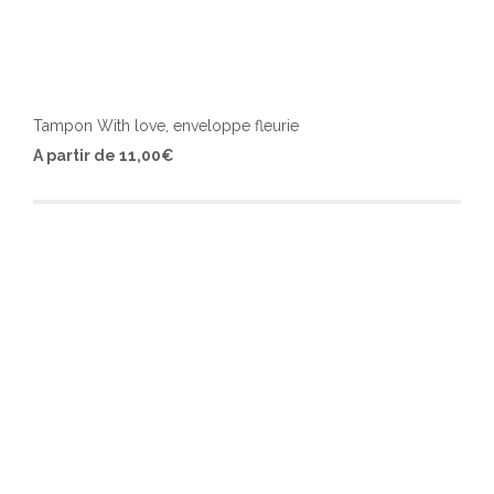
Tampon With love, enveloppe fleurie
Ce
A partir de
11,00
€
produ
a
plusi
varia
Les
optio
peuv
être
chois
sur
la
page
du
produ