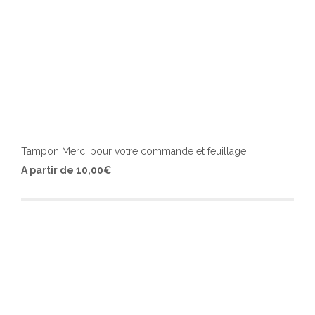
Tampon Merci pour votre commande et feuillage
Ce
A partir de
10,00
€
produ
a
plusi
varia
Les
optio
peuv
être
chois
sur
la