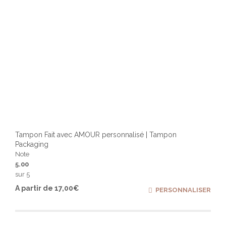
produ
Tampon Fait avec AMOUR personnalisé | Tampon
Packaging
Note
5.00
sur 5
Ce
A partir de
17,00
€
PERSONNALISER
produ
a
plusi
varia