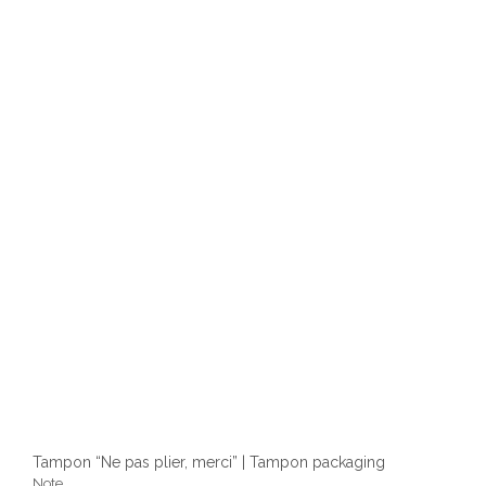
Les
optio
peuv
être
chois
sur
la
page
du
produ
Tampon “Ne pas plier, merci” | Tampon packaging
Note