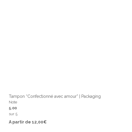
sur
la
page
du
produ
Tampon “Confectionné avec amour” | Packaging
Note
5.00
sur 5
Ce
A partir de
12,00
€
produ
a