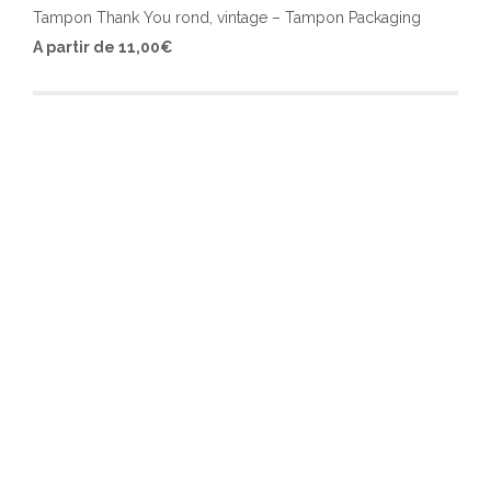
Tampon Thank You rond, vintage – Tampon Packaging
Ce
A partir de
11,00
€
produ
a
plusi
varia
Les
optio
peuv
être
chois
sur
la
page
du
produ