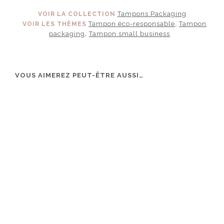
Tampons Packaging
VOIR LA COLLECTION
Tampon éco-responsable
Tampon
VOIR LES THÈMES
,
packaging
Tampon small business
,
VOUS AIMEREZ PEUT-ÊTRE AUSSI…