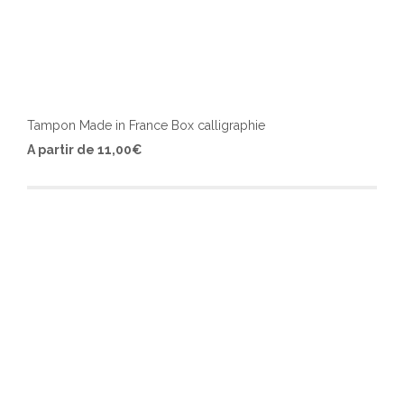
Tampon Made in France Box calligraphie
Ce
A partir de
11,00
€
produ
a
plusi
varia
Les
optio
peuv
être
chois
sur
la
page
du
produ