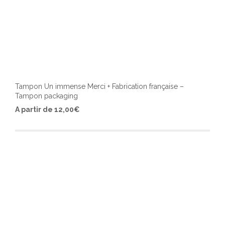
Tampon Un immense Merci + Fabrication française –
Tampon packaging
Ce
A partir de
12,00
€
produ
a
plusi
varia
Les
optio
peuv
être
chois
sur
la
page
du