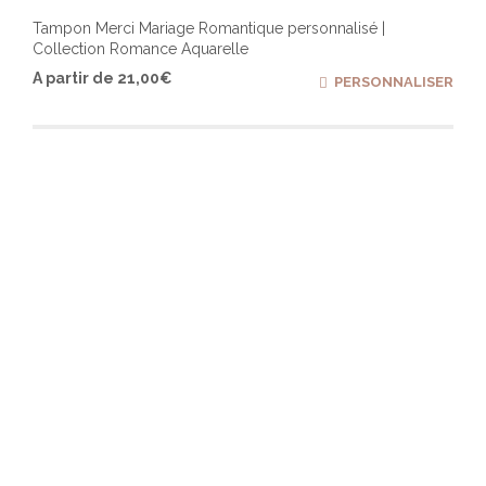
Tampon Merci Mariage Romantique personnalisé |
Collection Romance Aquarelle
Ce
A partir de
21,00
€
PERSONNALISER
produ
a
plusi
varia
Les
optio
peuv
être
chois
sur
la
page
du
produ