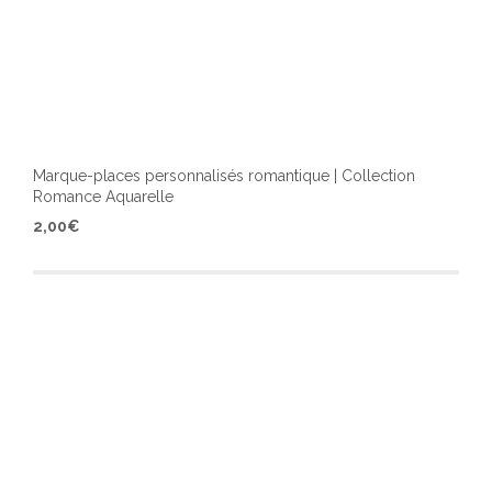
Marque-places personnalisés romantique | Collection
Romance Aquarelle
Ce
2,00
€
produ
a
plusi
varia
Les
optio
peuv
être
chois
sur
la
page
du