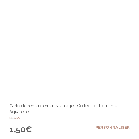
Carte de remerciements vintage | Collection Romance
Aquarelle
Note
1,50
€
PERSONNALISER
5.00
sur 5