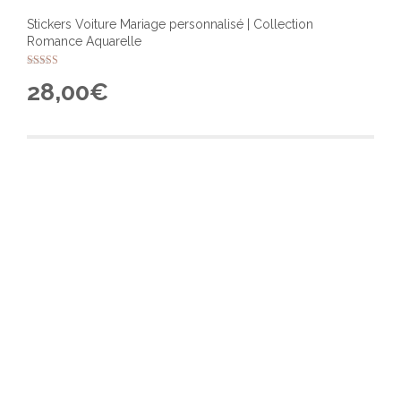
Stickers Voiture Mariage personnalisé | Collection
Romance Aquarelle
Note
28,00
€
4.00
sur 5