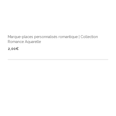
Marque-places personnalisés romantique | Collection
Romance Aquarelle
Ce
2,00
€
produ
a
plusi
varia
Les
optio
peuv
être
chois
sur
la
page
du
produ