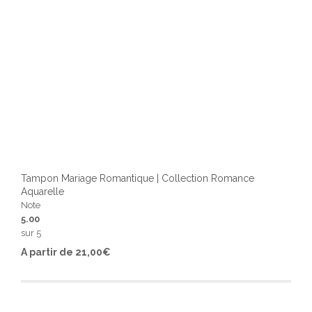
Tampon Mariage Romantique | Collection Romance
Aquarelle
Note
5.00
sur 5
Ce
A partir de
21,00
€
produ
a
plusi
varia
Les