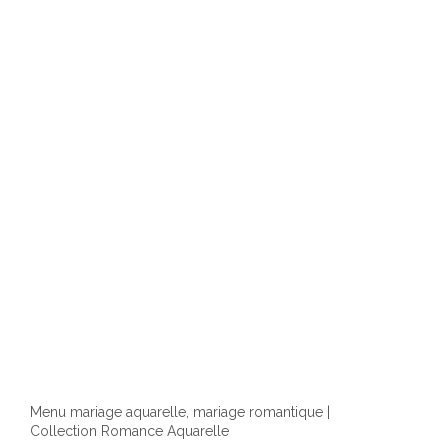
optio
peuv
être
chois
sur
la
page
du
produ
Menu mariage aquarelle, mariage romantique |
Collection Romance Aquarelle